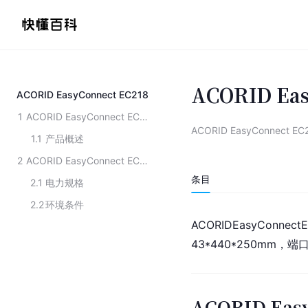
ACORID Eas
ACORID EasyConnect EC218
1
ACORID EasyConnect EC218-主要性能
ACORID EasyConnect EC
1.1
产品概述
2
ACORID EasyConnect EC218-工作条件
条目
2.1
电力规格
2.2
环境条件
ACORIDEasyConn
43*440*250mm，端口
ACORID Eas