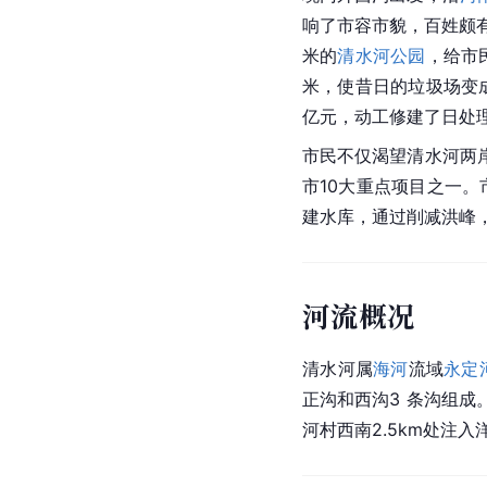
响了市容市貌，百姓颇有
米的
清水河公园
，给市
米，使昔日的垃圾场变
亿元，动工修建了日处理
市民不仅渴望清水河两
市10大重点项目之一
建水库，通过削减洪峰
河流概况
清水河属
海河
流域
永定
正沟和西沟3 条沟组成
河村西南2.5km处注入