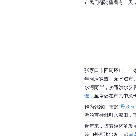
市民们都渴望着有一天
张家口市
四周环山，一
年河床裸露，无水过市
水河两岸，屡遭洪水灾害。
谣
，至今还在市民中流
作为
张家口市
的“
母亲河
游的百姓就引水灌田，
近年来，随着经济的发
境门外西沟出发，沿
河