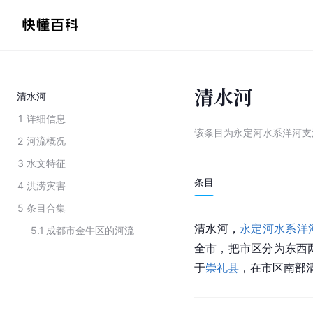
清水河
清水河
1
详细信息
该条目为
永定河水系洋河支
2
河流概况
3
水文特征
条目
4
洪涝灾害
5
条目合集
清水河，
永定河水系
洋
5.1
成都市金牛区的河流
全市，把市区分为东西两
于
崇礼县
，在市区南部清