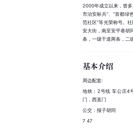
2000年成立以来，曾
市
治安标兵”、“首都绿
范社区”等光荣称号。
安大街，南至安平巷胡
条，一级干道两条，二
基本介绍
周边配套:
地铁：2号线 
车公庄
4
门，西直门
公交：报子胡同
7 47