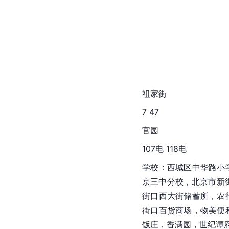
祖家街
7 47
官园
107电 118电
学校：西城区中华路小
京三中分校，北京市新
街口西大街储蓄所，农
街口百货商场，
物美
便
饭庄，香满园，世纪谭