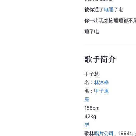
被你通了
电通
了电
你一出现烦恼通通都不
通了电
歌手简介
甲子慧                            
名：
林沐桦
       
名：
甲子蕙
座
                
158cm                         
42kg                           
型
                    
歌林
唱片公司
，1994