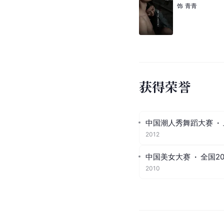
饰
青青
获得荣誉
中国潮人秀舞蹈大赛
·
2012
中国美女大赛
·
全国2
2010