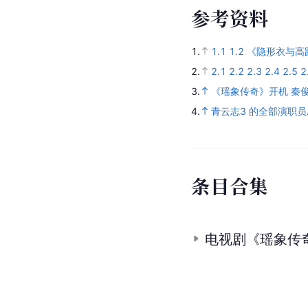
参
考
资
料
1.
1.1
1.2
《隐形衣与高
2.
2.1
2.2
2.3
2.4
2.5
2
3.
《瑶象传奇》开机 秦
4.
青云志3 的全部演职员
条
目
合
集
电视剧《瑶象传