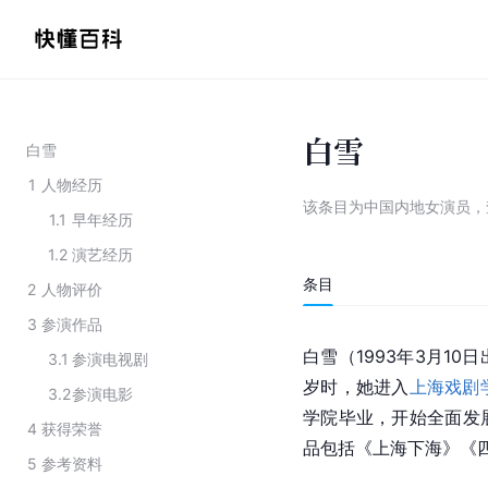
白雪
白雪
1
人物经历
该条目为
中国内地女演员
，
1.1
早年经历
1.2
演艺经历
条目
2
人物评价
3
参演作品
白雪（1993年3月10
3.1
参演电视剧
岁时，她进入
上海戏剧
3.2
参演电影
学院毕业，开始全面发
4
获得荣誉
品包括《
上海下海
》《
5
参考资料