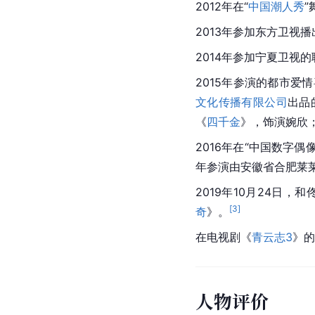
2012年在“
中国潮人秀
2013年参加东方卫视
2014年参加宁夏卫视
2015年参演的都市爱
文化传播有限公司
出品
《
四千金
》，饰演婉欣
2016年在“中国数字
年参演由安徽省合肥莱
2019年10月24日
[
3
]
奇
》。
在电视剧《
青云志3
》的
人物评价