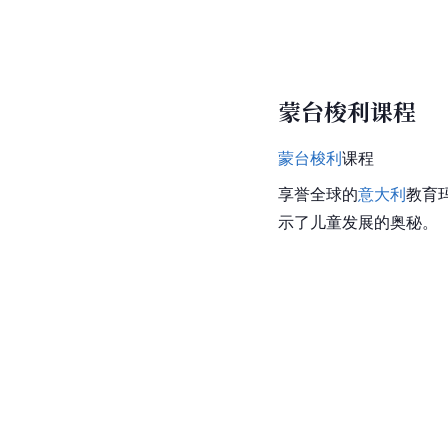
蒙台梭利课程
蒙台梭利
课程
享誉全球的
意大利
教育
示了儿童发展的奥秘。