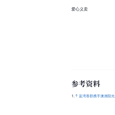
爱心义卖
参
考
资
料
1.
蓝湾香郡携手澳洲阳光