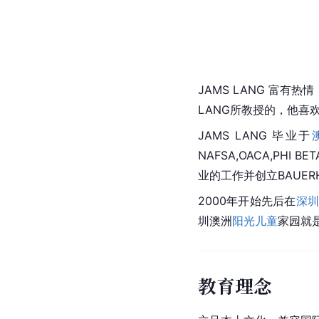
JAMS LANG 富
LANG所教授的，他
JAMS LANG 毕业于
NAFSA,OACA,PHI 
业的工作并创立BAUER
2000年开始先后在
深
圳澳洲
阳光儿童
家园就
教育理念