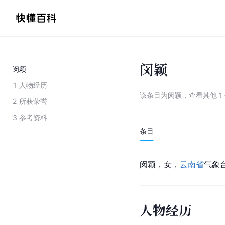
闵颖
闵颖
1
人物经历
该条目为
闵颖
，
查看
其他
1
2
所获荣誉
3
参考资料
条目
闵颖，女，
云南省
气象
人物经历