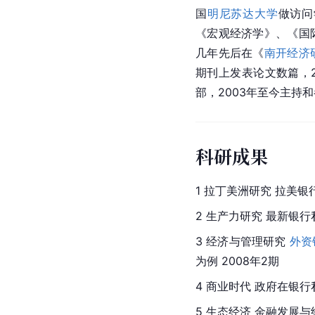
国
明尼苏达大学
做访问
《
宏观经济学
》、《国
几年先后在《
南开经济
期刊上发表论文数篇，2
部，2003年至今主持
科研成果
1 拉丁美洲研究 拉美银
2 生产力研究 最新银行
3 经济与管理研究 
外资
为例 2008年2期
4 商业时代 政府在银行
5 生态经济 金融发展与