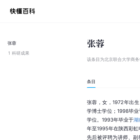
张蓉
张蓉
1
科研成果
该条目为
北京联合大学商务
条目
张蓉，女，1972年出生
学博士学位；1998毕业
学位。1993年毕业于
湖
年至1995年在陕西彩虹
先后被评聘为讲师、副教