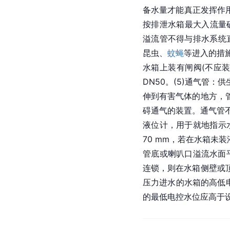
备水量才能真正发挥作用
按排泄水箱最大入流量
溢流管不得与排水系统
昆虫、
蚊蝇
等进入的措
水箱上装有闸阀(不应
DN50。(5)通气管
伸到有害气体的地方，
碍通气的装置。通气管不
液位计，用于就地指示
70 mm，若在水箱
管底或喇叭口溢流水面
连锁，则在水箱侧壁或
压力进水的水箱的高低
的最低电控水位应高于设