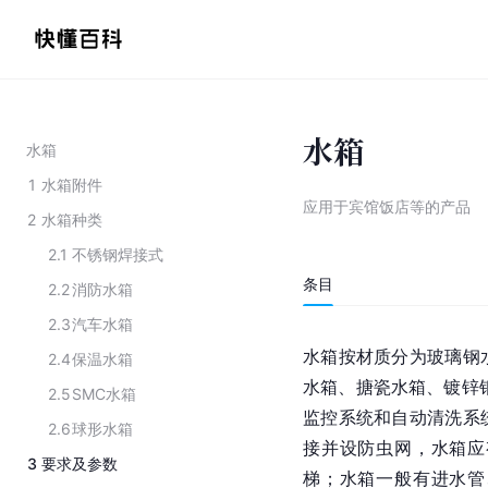
水箱
水箱
1
水箱附件
应用于宾馆饭店等的产品
2
水箱种类
2.1
不锈钢焊接式
条目
2.2
消防水箱
2.3
汽车水箱
水箱按材质分为玻璃钢
2.4
保温水箱
水箱、搪瓷水箱、镀锌钢
2.5
SMC水箱
监控系统和自动清洗系
2.6
球形水箱
接并设防虫网，水箱应
3
要求及参数
梯；水箱一般有进水管