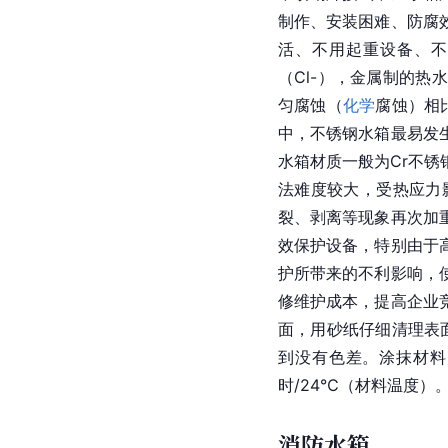
制作、安装困难、防腐
活、不用起重设备、不
（Cl-），金属制的热
匀腐蚀（
化学
腐蚀）相
中，不锈钢水箱最易发
水箱材质一般为Cr不锈
法难度较大，受热应力
裂、剥离等现象再次加
效保护设备，特别由于
护所带来的不利影响，
修维护成本，提高企业
面，用砂纸仔细清理表
到没有色差。涂抹材料
时/24℃（材料温度）
消防水箱