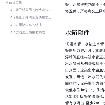
4
条目合集
管，水箱按照功能不同
4.1
聚甲醛应用的制造建筑材料
塔五种，严格意义上厕
4.2
高压水冲洗装置的主要组成
4.3
矿用降尘车的组成
水箱附件
4.4
过滤泵组的主要构成
(1)进水管：水箱进水
管网压力进水时，其进
浮球阀直径与进水管直径
出水管可从侧壁或底部
口顶面，应高出水箱底5
设置，当进、出水管为
回阀时，应采取阻力较
最低水位1m以上。生
活出水虹吸管的管顶(
管有水流出)至少2m