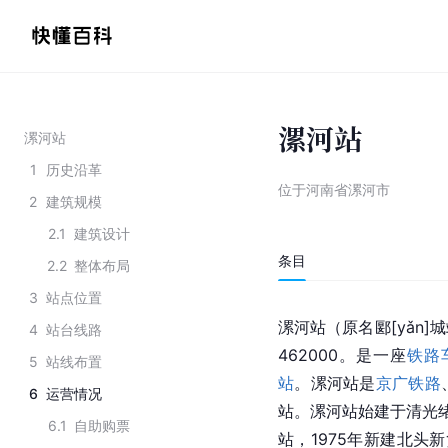
漯河站
漯河站
1
历史沿革
位于河南省漯河市
2
建筑规模
2.1
建筑设计
条目
2.2
整体布局
3
站点位置
漯河站（原名郾[yǎn]
4
站台线路
462000。是一座
铁路
5
站线布置
站
。漯河站是
京广铁路
6
运营情况
站。漯河站始建于清光绪
6.1
自助购票
站，1975年新建北头