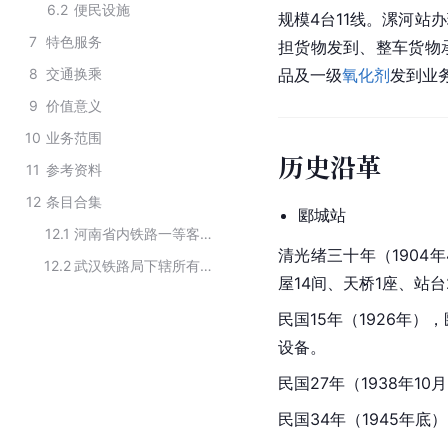
6.2
便民设施
规模4台11线。漯河站
7
特色服务
担货物发到、整车货物
8
交通换乘
品及一级
氧化剂
发到业
9
价值意义
10
业务范围
历史沿革
11
参考资料
12
条目合集
郾城站
12.1
河南省内铁路一等客运站
清光绪三十年（1904
12.2
武汉铁路局下辖所有客运站点
屋14间、天桥1座、站台
民国15年（1926年
设备。
民国27年（1938年1
民国34年（1945年