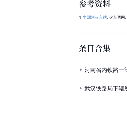
参
考
资
料
1.
漯河火车站
.
火车票网
条
目
合
集
河南省内铁路一
武汉铁路局下辖