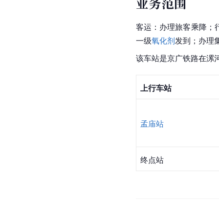
业务范围
客运：办理旅客乘降；
一级
氧化剂
发到；办理
该车站是
京广铁路
在
漯
上行车站
孟庙站
终点站