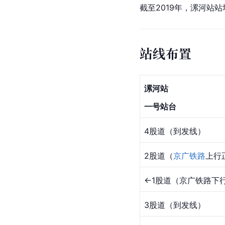
截至2019年，漯河站
站线布置
漯河站
一号站台
4股道（到发线）
2股道（
京广铁路
上行
←1股道（京广铁路下
3股道（到发线）