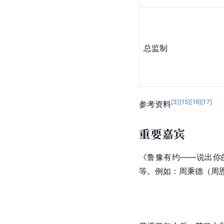
总监制
[
3
]
[
15
]
[
16
]
[
17
]
参考资料
重要嘉宾
《鲁豫有约——说出你
等。例如：周秉德（周