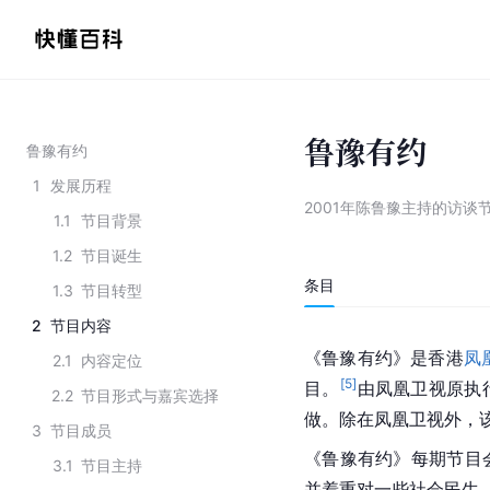
鲁豫有约
鲁豫有约
1
发展历程
2001年陈鲁豫主持的访谈
1.1
节目背景
1.2
节目诞生
条目
1.3
节目转型
2
节目内容
《鲁豫有约》是香港
凤
2.1
内容定位
[
5
]
目。
由凤凰卫视原执
2.2
节目形式与嘉宾选择
做。除在凤凰卫视外，
3
节目成员
《鲁豫有约》每期节目
3.1
节目主持
并着重对一些社会民生