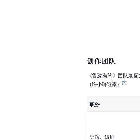
创作团队
《鲁豫有约》团队最庞
[
7
]
（许小浒透露）
职务
导演、编剧 