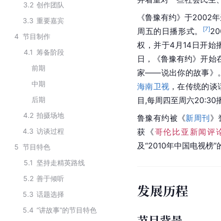
3.2
创作团队
《鲁豫有约》于2002
3.3
重要嘉宾
[
7
]
周五的日播形式。
2
4
节目制作
权，并于4月14日开始
4.1
筹备阶段
日，《鲁豫有约》开始
前期
家——说出你的故事》
中期
海南卫视
，在传统的谈
后期
目,每周四至周六20:30
4.2
拍摄场地
鲁豫有约被《
新周刊
》
4.3
访谈过程
获《
哥伦比亚新闻评
及“2010年中国电视榜
5
节目特色
5.1
坚持走精英路线
5.2
善于倾听
发展历程
5.3
话题选择
5.4
“讲故事”的节目特色
节目背景