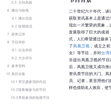
5.5
主持风格
6
播出与收视
二十世纪六十年代，谈
获取资讯基本上是通过
6.1
播出信息
现出一片繁荣的景象，
6.2
收视情况
发展取得了巨大的成就
7
获奖记录
式，人们希望通过媒体
8
节目评价
了
凤凰卫视
，成立之初
8.1
社会评价
女》等节目，并对
台湾
8.2
大众评分
乐提出凤凰卫视的节目
9
参考资料
后，凤凰卫视又成功推
资讯类节目的大门。凤
10
条目合集
员、记者，甚至用他们
10.1
李宗盛参演的作品
样也借助名人效应，使
10.2
陈鲁豫参与的节目
10.3
李敖参演的电视节目