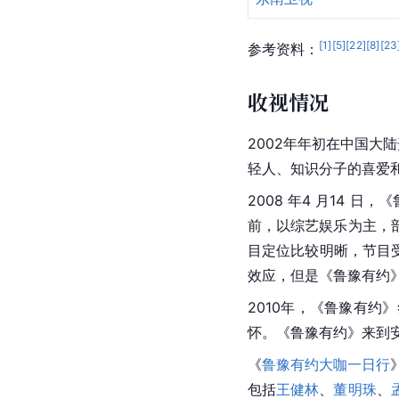
[
1
]
[
5
]
[
22
]
[
8
]
[
23
参考资料：
收视情况
2002年年初在中国大
轻人、知识分子的喜爱
2008 年4 月14 
前，以综艺娱乐为主，
目定位比较明晰，节目
效应，但是《鲁豫有约
2010年，《鲁豫有约
怀。《鲁豫有约》来到
《
鲁豫有约大咖一日行
包括
王健林
、
董明珠
、