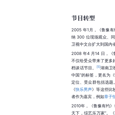
节目转型
2005 年1月，《鲁
纳 300 位现场观
卫视中文台扩大到国内
2008 年4 月14 
不仅给受众带来了更多
[
5
]
档谈话节目。
湖南卫
中国”的标签，更名为
定位、受众群包括选题
《
快乐男声
》等这些比
者作为嘉宾，例如
章子
2010年，《鲁豫有约
天下，综艺乐万家”。