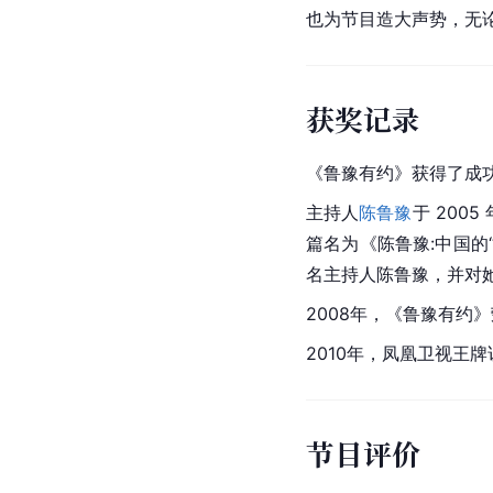
也为节目造大声势，无
获奖记录
《鲁豫有约》获得了成
主持人
陈鲁豫
于 200
篇名为《陈鲁豫:中国的
名主持人陈鲁豫，并对她
2008年，《鲁豫有约
2010年，凤凰卫视王
节目评价