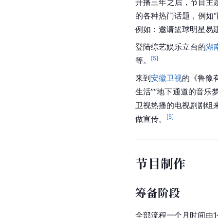
开播三年之后，节目主
的各种热门话题，例如“
例如：邀请篮球明星
易
登陆综艺娱乐立台的
湖
[
5
]
等。
来到
安徽卫视
的《鲁豫
生活”“地下通道的音乐梦
卫视热播的电视剧剧组来
[
5
]
做宣传。
节目制作
筹备阶段
全部流程一个月时间由