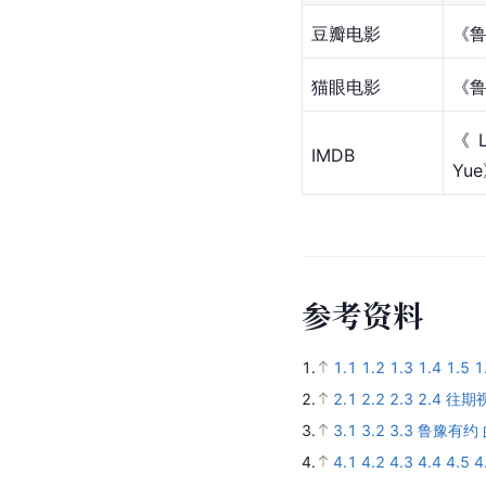
豆瓣
电影
《
猫眼电影
《
《L
IMDB
Yu
参
考
资
料
1.
1.1
1.2
1.3
1.4
1.5
1
2.
2.1
2.2
2.3
2.4
往期
3.
3.1
3.2
3.3
鲁豫有约
4.
4.1
4.2
4.3
4.4
4.5
4