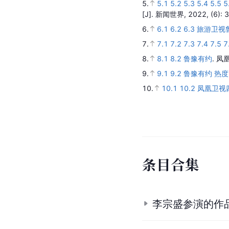
5.
5.1
5.2
5.3
5.4
5.5
5
[J].
新闻世界,
2022,
(6)
: 
6.
6.1
6.2
6.3
旅游卫视
7.
7.1
7.2
7.3
7.4
7.5
7
8.
8.1
8.2
鲁豫有约
.
凤凰
9.
9.1
9.2
鲁豫有约 热度
10.
10.1
10.2
凤凰卫视
条
目
合
集
李宗盛参演的作