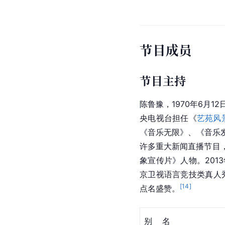
节目成员
节目主持
陈鲁豫，1970年6月
央电视台担任《
艺苑风
《音乐无限》、《音乐
许多重大新闻直播节目，
象宣传片》人物。201
京卫视语言竞技类真人
[
14
]
点名盛赞。
别    名