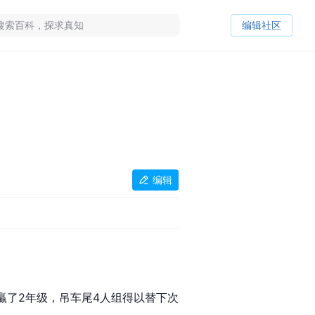
编辑社区
编辑
贏了2年级，吊车尾4人组得以替下次