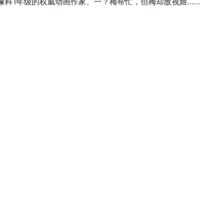
像科1年级的权威动画作家、一？梅帮忙，但梅却敌视姬……