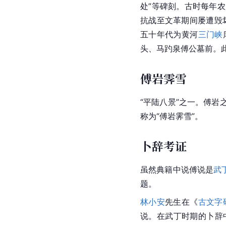
处”等碑刻。古时每年
抗战至文革期间屡遭毁坏
五十年代为黄河
三门峡
头、马趵泉傅公墓前。
傅岩霁雪
“
平陆
八景”之一。傅岩
称为“傅岩霁雪”。
卜辞考证
虽然典籍中说傅说是
武
题。
林小安
先生在《
古文字
说。在武丁时期的卜辞