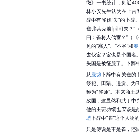
徵》一书统计，则近40
林小安先生认为在上古
辞中有雀伐“失”的卜辞
雀弗其克
翦[jiǎn]
失？”
曰：雀将人伐宦？”（《
见的“寡人”、“不谷”和
秦
去伐宦？宦也是个国名
失国是被征服了。卜辞
从
殷墟
卜辞中有关雀的
祭祀、田猎、进贡、为
称为“雀师”。本来商
敌国，这显然和武丁中
他的主要功绩也应该是
墟
卜辞中“雀”这个人物
只是傅说是不是雀，还