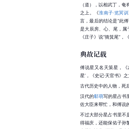
（道），以相武丁，奄
之上。《
淮南子·览冥训
言，最后的结论是“此
是大辰房、心、尾，属
《庄子》说“骑箕尾”，
典故记载
傅说星又名天策星，《
星’，《史记·天官书》
古代历史中的人物，死
汉代的
郗萌
写的星占书
佐大臣来帮忙，和傅说
不过大部分星占书里不
得福庆，还能保佑子孙