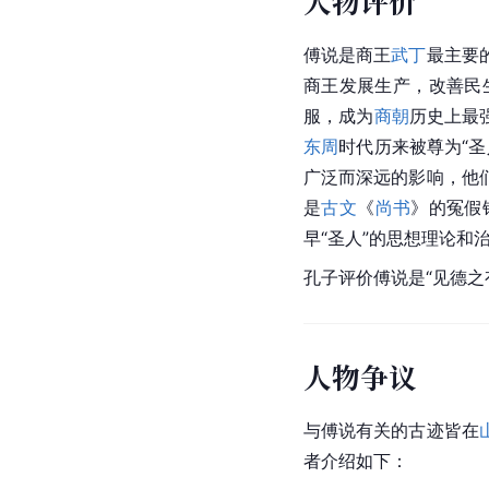
人物评价
傅说是商王
武丁
最主要
商王发展生产，改善民
服，成为
商朝
历史上最
东周
时代历来被尊为“圣
广泛而深远的影响，他
是
古文
《
尚书
》的冤假
早“圣人”的思想理论和
孔子
评价傅说是“见德之
人物争议
与傅说有关的古迹皆在
者介绍如下：