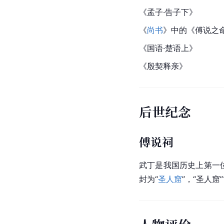
《
孟子·告子下
》
《
尚书
》中的《傅说之
《国语·楚语上》
《殷契释亲》
后世纪念
傅说祠
武丁是我国历史上第一
封为“
圣人窟
”，“圣人窟