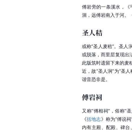
傅岩旁的一条溪水，《
洄，远傅岩南入于河。《
圣人秸
或称“圣人麦秸”。圣
或脱落，而里层复现出
此版筑时遗留下来的麦秸
近，故“圣人涧”为“圣
谐音恐非是。
傅岩祠
又称“
傅相祠
”，俗称“
《
括地志
》称为“傅说
内有主殿、配殿、碑台