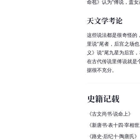
命苞》认为“傅说，盖女
天文学考论
这些说法都是很奇怪的
里说“尾者，后宫之场也
义》说“尾九星为后宫
在古代传说里傅说就是
据很不充分。
史籍记载
《古文
尚书
·说命上》
《新唐书·表十四·宰相
《路史·后纪十·陶唐氏》