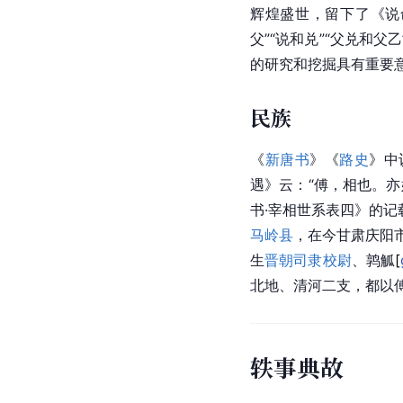
辉煌盛世，留下了《说
父”“说和兑”“父兑和
的研究和挖掘具有重要
民族
《
新唐书
》《
路史
》中
遇》云：“傅，相也。
书·宰相世系表四》的记
马岭县
，在今甘肃庆阳
生
晋朝
司隶校尉
、鹑
觚
[
北地、清河二支，都以
轶事典故