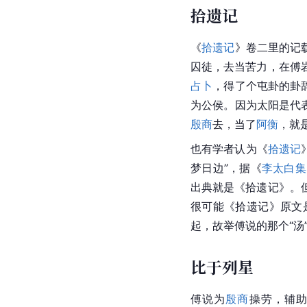
拾遗记
《
拾遗记
》卷二里的记
囚徒，去当苦力，在傅
占卜
，得了个屯卦的卦
为公侯。因为太阳是代
殷商
去，当了
阿衡
，就
也有学者认为《
拾遗记
梦日边”，据《
李太白集
出典就是《拾遗记》。
很可能《拾遗记》原文
起，故举傅说的那个“汤”
比于列星
傅说为
殷商
操劳，辅助