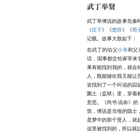
武丁举贤
武丁举傅说的故事先秦
《
庄子
》《
楚辞
》《
荀
记载。故事大致如下：
在武丁的伯父
小辛
和父
话，国事都交给冢宰来
果有能找到我的，就会
人，既能辅佐我又能让
岩找到了一个叫说的囚
圜土（监狱）里，穿着
意思。《尚书·说命》
筑，傅说是当地的隐士
是梦中的那个贤人，就
这里被找到的，所以就以