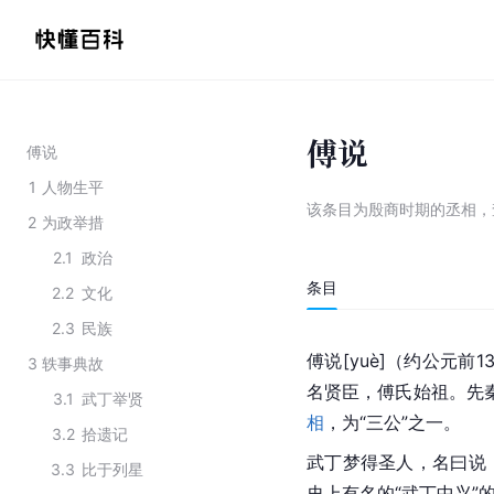
傅说
傅说
1
人物生平
该条目为
殷商时期的丞相
，
2
为政举措
2.1
政治
条目
2.2
文化
2.3
民族
傅说[yuè]（约公元前
3
轶事典故
名贤臣，傅氏始祖。先
3.1
武丁举贤
相
，为“三公”之一。
3.2
拾遗记
武丁梦得圣人，名曰说
3.3
比于列星
史上有名的“武丁中兴”