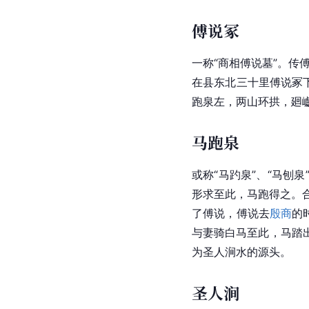
傅说冢
一称“商相傅说墓”。传
在县
东北
三十里傅说冢
跑泉左，两山环拱，廻巘
马跑泉
或称“马趵泉”、“
马刨泉
形求至此，马跑得之。合
了傅说，傅说去
殷商
的
与妻骑白马至此，马踏
为圣人涧水的源头。
圣人涧