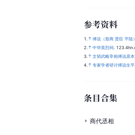
参
考
资
料
1.
傅说（殷商 贤臣 平陆
2.
中华英烈祠
.
123.4hn.
3.
文韬武略宰相傅说原本
4.
专家学者研讨傅说生平
条
目
合
集
商代丞相