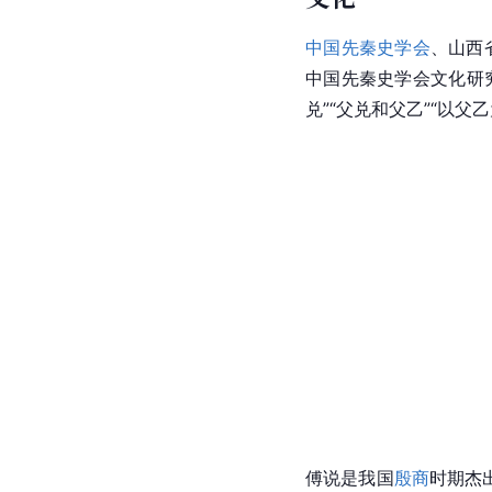
中国先秦史学会
、
山西
中国先秦史学会文化研
兑”“父兑和父乙”“以父
傅说是我国
殷商
时期杰