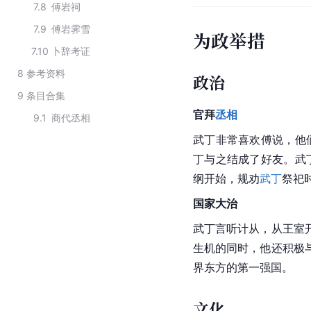
7.8
傅岩祠
7.9
傅岩霁雪
为政举措
7.10
卜辞考证
8
参考资料
政治
9
条目合集
官拜
丞相
9.1
商代丞相
武丁
非常喜欢傅说，他
丁与之结成了好友。武
纲开始，规劝
武丁
祭祀
国家大治
武丁言听计从，从王室
生机的同时，他还积极
界东方的第一强国。
文化