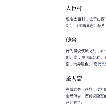
大臣村
现名太臣村，位于山西
臣”。《平陆县志》卷八
傅岩
传为傅说筑城之处，在
[huí]峦，即说版筑
峦，洵异境也。”唐代
吕
圣人窟
在傅岩旁一洞窟，传为傅
南经傅岩，历傅说隐室前
已经有了。