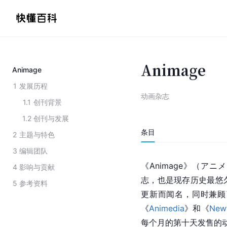
Animage
Animage
1
发展历程
动画杂志
1.1
创刊背景
1.2
创刊与发展
条目
2
主题与特色
3
编辑团队
《Animage》（ア
4
影响与贡献
志，也是现存历史最悠
5
参考资料
更新而闻名，同时兼顾了
《
Animedia
》和《
New
每个月的第十天发售的