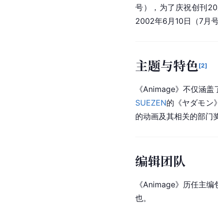
号），为了庆祝创刊2
2002年6月10日（
主题与特色
[
2
]
《Animage》不仅
SUEZEN
的《ヤダモン》
的动画及其相关的部门
编辑团队
《Animage》历任主编
也。