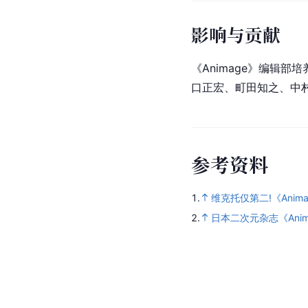
影响与贡献
《Animage》编辑
口正宏、町田知之、中
参
考
资
料
1.
维克托仅第二!《Ani
2.
日本二次元杂志《Ani