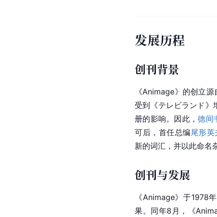
发展历程
创刊背景
《Animage》的创
受到《テレビランド》
册的影响。因此，
德间
可后，首任总编
尾形英
新的词汇，并以此命名
创刊与发展
《Animage》于19
果。同年8月，《Anima