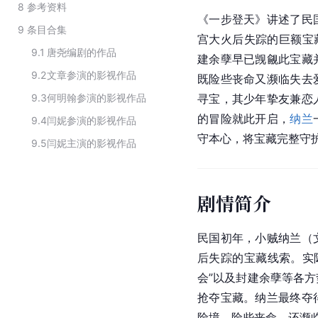
8
参考资料
《一步登天》讲述了民
9
条目合集
宫大火后失踪的巨额宝
9.1
唐尧编剧的作品
建余孽早已觊觎此宝藏
9.2
文章参演的影视作品
既险些丧命又濒临失去
9.3
何明翰参演的影视作品
寻宝，其少年挚友兼恋
的冒险就此开启，
纳兰
9.4
闫妮参演的影视作品
守本心，将宝藏完整守
9.5
闫妮主演的影视作品
剧情简介
民国初年，小贼纳兰（
后失踪的宝藏线索。实
会”以及封建余孽等各
抢夺宝藏。纳兰最终夺
险境，险些丧命，还濒