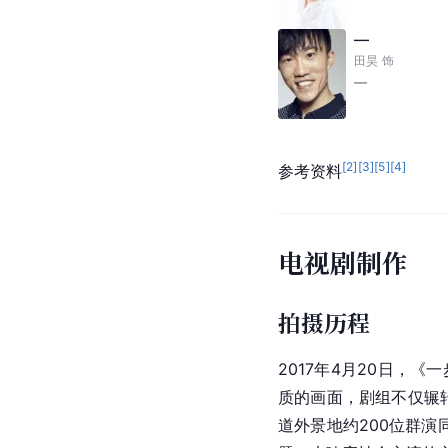
—
田昊
饰
—
[
2
]
[
3
]
[
5
]
[
4
]
参考资料
电视剧制作
拍摄历程
2017年4月20日，
质的画面，剧组不仅辗
道外景地约200位群