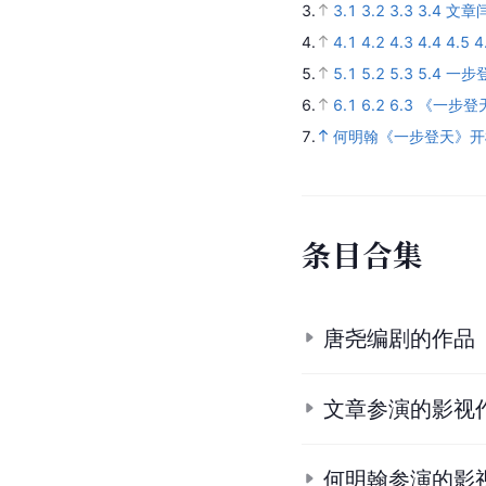
3.
3.1
3.2
3.3
3.4
文章
4.
4.1
4.2
4.3
4.4
4.5
4
5.
5.1
5.2
5.3
5.4
一步
6.
6.1
6.2
6.3
《一步登
7.
何明翰《一步登天》开
条
目
合
集
唐尧编剧的作品
文章参演的影视
何明翰参演的影