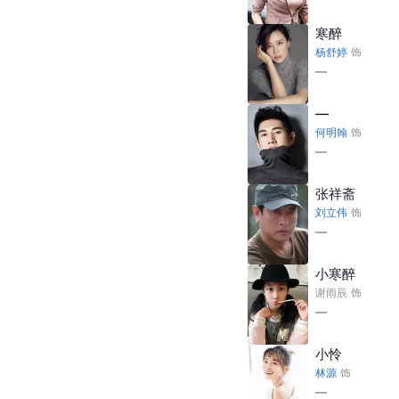
寒醉
杨舒婷
饰
—
—
何明翰
饰
—
张祥斋
刘立伟
饰
—
小寒醉
谢雨辰
饰
—
小怜
林源
饰
—