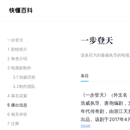
一步登天
一步登天
1
剧情简介
该条目为
刘淼淼执导的电视
2
角色介绍
3
电视剧制作
条目
3.1
拍摄历程
3.2
制作团队
《一步登天》（外文名：Attai
4
幕后花絮
浩威执导、唐尧编剧，
5
播出信息
年代传奇剧，由浙江天
6
相关评价
出品。该剧于2017年4
7
注释
[
3
]
[
4
]