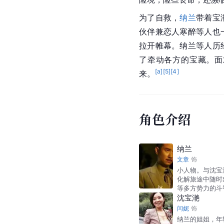
为了自救，
纳兰
带着宝
伙伴兼恋人寒醉等人也
拉开帷幕。纳兰等人历
了牵动各方的宝藏。面
[a]
[
5
]
[
4
]
来。
角色介绍
纳兰
文章
饰
小人物。与沈宝
化解旅途中随时
等多方势力的斗
沈宝滟
闫妮
饰
纳兰的姐姐，年