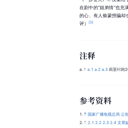
在剧中的“姐弟情”也
的心、有人偷蒙拐骗却
[
3
]
评）
注
释
a.
a.1
a.2
a.3
截至时间2
参
考
资
料
1.
国家广播电视总局 公
2.
2.1
2.2
2.3
2.4
文章