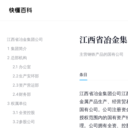
江西省冶金集
江西省冶金集团公司
1
集团简介
主营钢铁产品的国有公司
2
总部机构
2.1
办公室
条目
2.2
生产安环部
2.3
资产营运部
江西省冶金集团公司江
2.4
财务部
金属产品生产、经营贸
3
权属单位
国有公司。公司注册资
3.1
全资控股
授权范围内的国有资产
3.2
参股公司
理。公司拥有全资、控