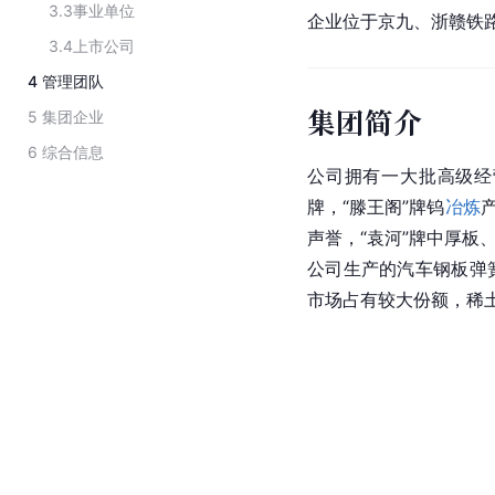
3.3
事业单位
企业位于京九、浙赣铁
3.4
上市公司
4
管理团队
集团简介
5
集团企业
6
综合信息
公司拥有一大批高级经
牌，“滕王阁”牌钨
冶炼
声誉，“袁河”牌中厚板
公司生产的汽车钢板弹
市场占有较大份额，稀