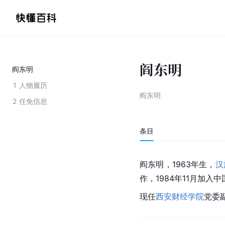
阎东明
阎东明
1
人物履历
阎东明
2
任免信息
条目
阎东明，1963年生，
汉
作，1984年11月加入
现任
西安财经学院
党委