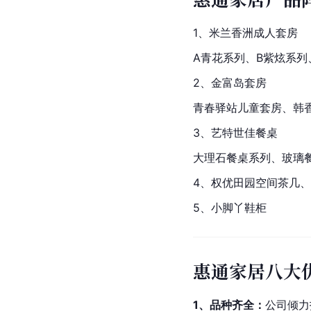
1、米兰香洲成人套房
A青花系列、B紫炫系列
2、金富岛套房
青春驿站儿童套房、韩
3、艺特世佳餐桌
大理石餐桌系列、玻璃
4、权优田园空间茶几
5、小脚丫鞋柜
惠通家居八大
1、品种齐全：
公司倾力