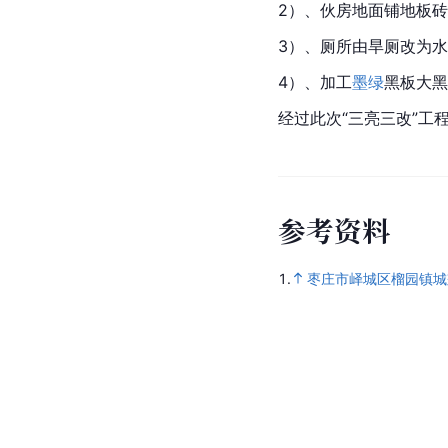
2）、伙房地面铺地板
3）、厕所由旱厕改为
4）、加工
墨绿
黑板大黑
经过此次“三亮三改”
参
考
资
料
1.
枣庄市峄城区榴园镇城郊