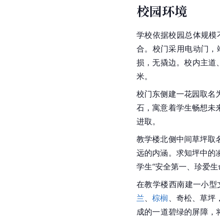
校园环境
学校依据校园总体规模
合。校门采用电动门，
损，无撬边。校内主道
米。
校门东侧建一花园取名
石，寓意着学生畅想未
进取。
教学楼北侧中间草坪取
远的内涵。求知坪中的
学生“安全第一、珍爱生
在教学楼西南建一小型
兰
、
棕榈
、奇松、草坪
成的一道碧绿的屏障，