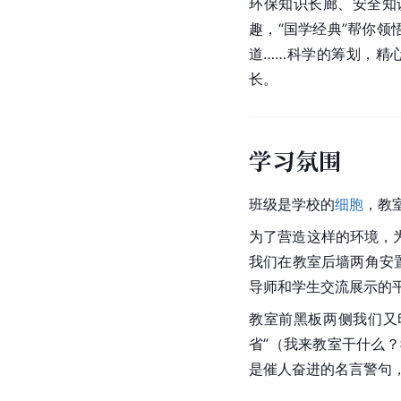
环保知识长廊、安全知
趣，“国学经典”帮你领
道……科学的筹划，精
长。
学习氛围
班级是学校的
细胞
，教
为了营造这样的环境，
我们在教室后墙两角安
导师和学生交流展示的
教室前黑板两侧我们又
省”（我来教室干什么
是催人奋进的名言警句