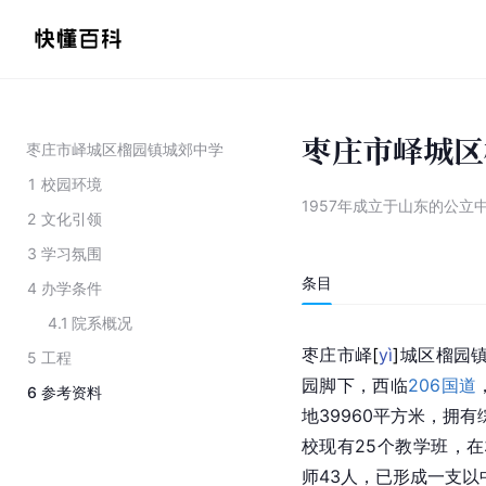
枣庄市峄城区
枣庄市峄城区榴园镇城郊中学
1
校园环境
1957年成立于山东的公立
2
文化引领
3
学习氛围
条目
4
办学条件
4.1
院系概况
枣庄市
峄
[
yì
]
城区榴园镇
5
工程
园脚下，西临
206国道
6
参考资料
地39960平方米，拥
校现有25个教学班，在
师43人，已形成一支