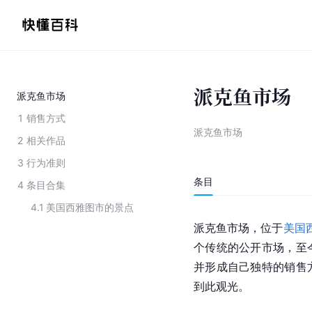
派克鱼市场
派克鱼市场
1
销售方式
派克鱼市场
2
相关作品
3
行为准则
条目
4
条目合集
4.1
美国西雅图市的景点
派克鱼市场，位于
美国
个传统的公开市场，至
并形成自己独特的销售
到此观光。