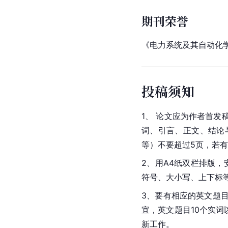
期刊荣誉
《电力系统及其自动化学
投稿须知
1、 论文应为作者首
词、引言、正文、结论
等）不要超过5页，若
2、用A4纸双栏
排版
，
符号、大小写、上
下标
3、要有相应的英文题
宜，英文题目10个实词
新工作。