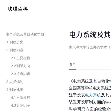
电力系统及其
电力系统及其自动化学报
1
刊物历史
由天津大学等主办的学术刊
2
刊物内容
2.1
主要栏目
条目
2.2
刊登方向
2.3
报道内容
《电力系统及其自动化
3
人员编制
全国高等学校电力系统及
4
刊物成果
注于发表
电力系统
及其
4.1
出版发行
装置开发研制方面的学
4.2
影响因子
科学研究方面的经验介