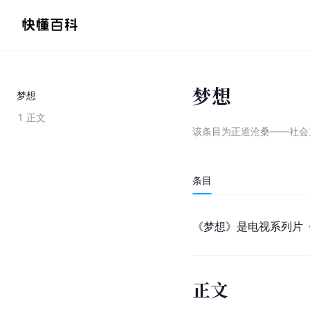
梦想
梦想
1
正文
该条目为
正道沧桑——社会
条目
《梦想》是电视系列片
正文