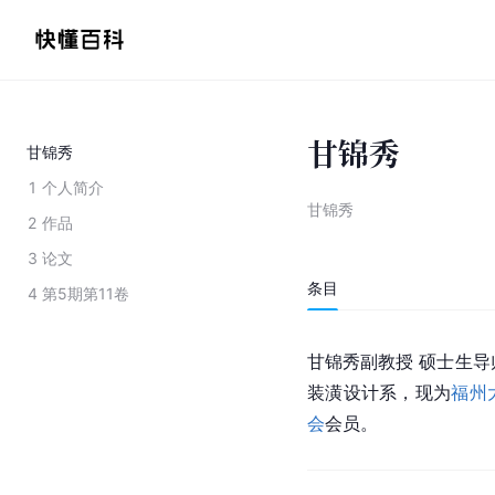
甘锦秀
甘锦秀
1
个人简介
甘锦秀
2
作品
3
论文
条目
4
第5期第11卷
甘锦秀副教授 硕士生导师
装潢设计系，现为
福州
会
会员。