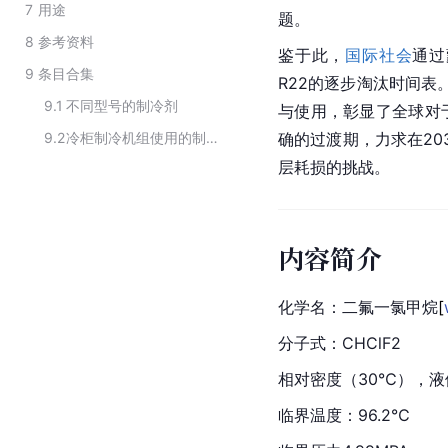
7
用途
题。
8
参考资料
鉴于此，
国际社会
通过
9
条目合集
R22的逐步淘汰时间表
9.1
不同型号的制冷剂
与使用，彰显了全球对
9.2
冷柜制冷机组使用的制冷剂
确的过渡期，力求在20
层耗损的挑战。
内容简介
化学名：二氟一氯甲
烷
[
分子式
：CHClF2
相对密度（30℃），液体，
临界温度：96.2℃