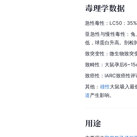
毒理学数据
急性毒性：LC50：35%
亚急性与慢性毒性：兔
低，球蛋白升高。剖检
致突
变性
：微生物致突
致畸性：大鼠孕后6~1
致癌性：IARC致癌性
其他：
雄性
大鼠吸入最低
道
产生影响。
用途