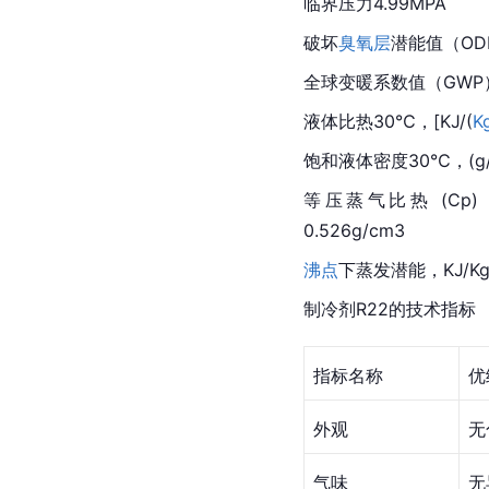
临界压力4.99MPA
破坏
臭氧层
潜能值（ODP
全球变暖系数值（GWP）
液体比热30℃，[KJ/(
K
饱和液体密度30℃，(g/cm
等压蒸气比热 (Cp) ， 
0.526g/cm3 
沸点
下蒸发潜能，KJ/Kg 
制冷剂R22的技术指标
指标名称
优
外观
无
气味
无