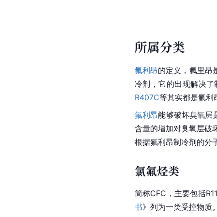
所属分类
氟利昂
的定义，
氟里昂
冷剂，它的出现解决了
R407C
等其实都是氟利
氟利昂
能够破坏
臭氧层
含量的增加对臭氧层破
根据
氟利昂制冷剂
的
分
氯氟烃类
简称
CFC
，主要包括R11、
书
》列为一类受控物质