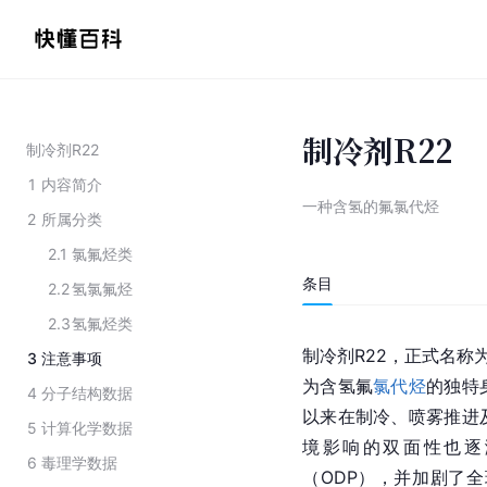
制冷剂R22
制冷剂R22
1
内容简介
一种含氢的氟氯代烃
2
所属分类
2.1
氯氟烃类
条目
2.2
氢氯氟烃
2.3
氢氟烃类
制冷剂R22，正式名称
3
注意事项
为含氢氟
氯代烃
的独特
4
分子结构数据
以来在制冷、喷雾推进
5
计算化学数据
境影响的双面性也逐
6
毒理学数据
（ODP），并加剧了全