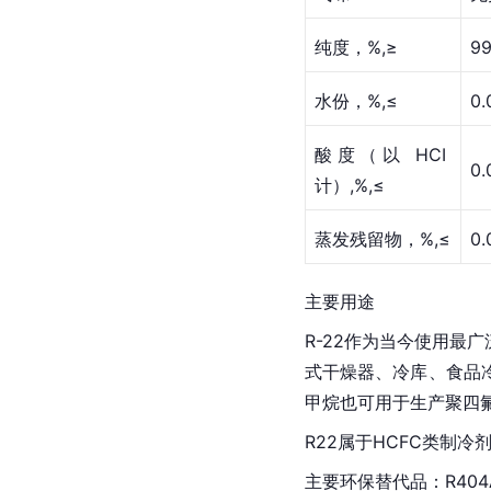
纯度，%,≥
99
水份，%,≤
0.
酸度（以 HCI 
0.
计）,%,≤
蒸发残留物，%,≤
0.
主要用途
R-22作为当今使用最
式干燥器、冷库、食品
甲烷也可用于生产聚四
R22属于HCFC类制冷
主要环保
替代品
：R404