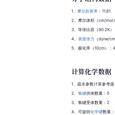
1、
摩尔
折射率
：11.81
2、
摩尔体积
（cm/mol
3、等张比容（90.2K）：
4、
表面张力
（dyne/c
5、
极化
率（10cm）：4
计算化学数据
1、疏水参数计算参考值（X
2、
氢键
供体数量：0
3、氢键受体数量：2
4、可旋转
化学键
数量：