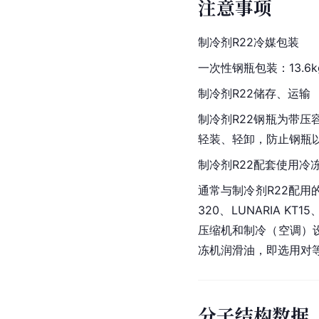
注意事项
制冷剂R22冷媒包装
一次性钢瓶包装：13.6k
制冷剂R22储存、运输
制冷剂R22钢瓶为带
轻装、轻卸，防止钢瓶
制冷剂R22配套使用
冷
通常与制冷剂R22配用的冷冻
320、LUNARIA K
压缩机
和制冷（空调）
冻机
润滑油，即选用对
分子结构数据