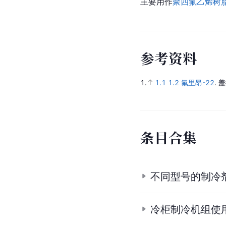
主要用作
聚四氟乙烯
树
参
考
资
料
1.
1.1
1.2
氟里昂-22
.
盖
条
目
合
集
不同型号的制冷
冷柜制冷机组使