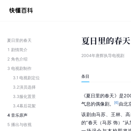
夏日里的春天
夏日里的春天
1
剧情简介
2004年唐辉执导电视剧
2
角色介绍
3
电视剧制作
条目
3.1
电视剧定位
3.2
演员选择
《夏日里的春天》是20
3.3
服化置景
[
6
]
气息的
偶像剧
。
由北
3.4
幕后花絮
该剧由
马苏
、王林、
高
4
音乐原声
的“春天（马苏 饰）”从
5
播出与收视
一场误会与本校即将毕