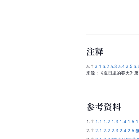
注
释
a.
a.1
a.2
a.3
a.4
a.5
a.
来源：《夏日里的春天》第
参
考
资
料
1.
1.1
1.2
1.3
1.4
1.5
1
2.
2.1
2.2
2.3
2.4
2.5