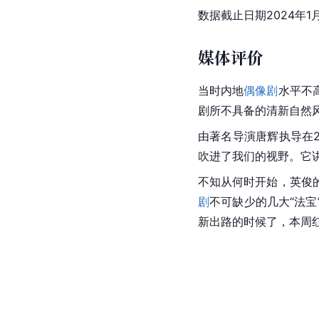
数据截止日期2024年1
媒体评价
当时内地
偶像剧
水平不
剧所不具备的清新自然
由著名导演唐辉执导在
吹进了我们的视野。它
不知从何时开始，英俊
剧
不可缺少的几大“法
新出路的时候了，本周