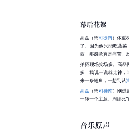
幕后花絮
高磊（饰
司徒南
）体重
了。因为他只能吃蔬菜
西，那感觉真是痛苦。欣
拍摄现场笑场多。高磊
多，我说一说就走神，
来一条鲤鱼，一想到从
高磊
（饰
司徒南
）刚进
一转一个主意。周娜比”
音乐原声