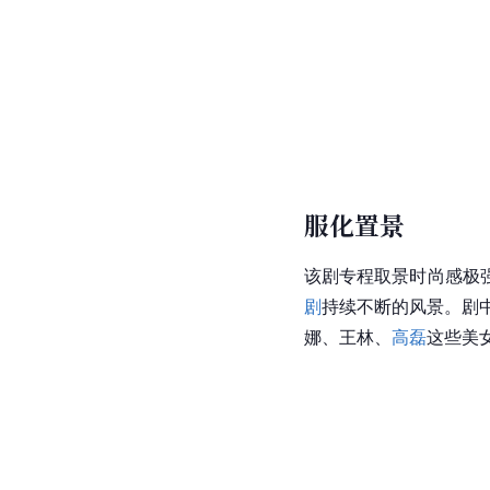
服化置景
该剧专程取景时尚感极
剧
持续不断的风景。剧
娜
、
王林
、
高磊
这些美