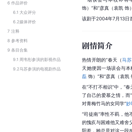
6
作品评价
饰）”和“彦真（
袁凯
 饰
6.1
大众评分
该剧于2004年7月13
6.2
媒体评价
7
注释
8
参考资料
剧情简介
9
条目合集
9.1
周韦彤参演的影视作品
热情开朗的“春天（
马苏
天她便因一场误会与本校
9.2
马苏参演的电视剧作品
磊
 饰）”和“彦真（袁
在“不打不相识”中，“
了自己的
爱慕
之情，而
对青梅竹马的女同学“
妙
“
司徒南
”率性不羁，他
的愧疚与困难他又难舍父
阳差，她总是对这一段