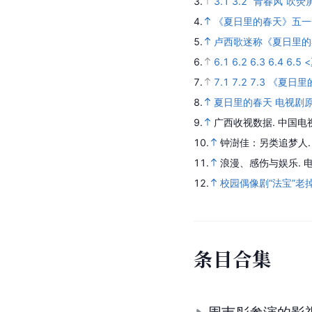
3.
3.1
3.2
“青春风”吹荧
4.
《夏日里的春天》五一
5.
卢西歌迷称《夏日里的
6.
6.1
6.2
6.3
6.4
6.5
7.
7.1
7.2
7.3
《夏日里
8.
夏日里的春天 电视剧
9.
广西收视数据
.
中国电视
10.
钟澍佳：另类追梦人
11.
浪漫、感伤与娱乐
.
电
12.
校园偶像剧“法宝”老
条
目
合
集