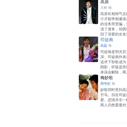
高原
王林
饰
高原长相帅气且
计才能争相邀请
的业务而受骗，
清了债务，却因
回了深爱的女友
司徒南
高磊
饰
司徒南是明光百
深。司徒南外表
追求下秒歌成为
阴影，怀疑是癌
来误会解除，两
梅妙歌
周韦彤
饰
妙歌同时受到高
竹马。但在司徒
爱。恋情并非一
两人仍然爱着对