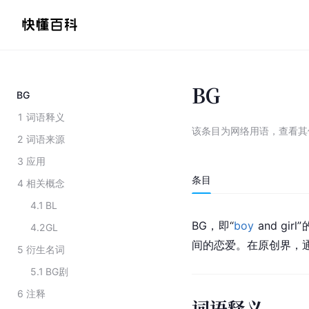
BG
BG
1
词语释义
该条目为
网络用语
，
查看
其
2
词语来源
3
应用
条目
4
相关概念
4.1
BL
BG，即“
boy
 and 
4.2
GL
间的恋爱。在原创界，通
5
衍生名词
5.1
BG剧
6
注释
词语释义