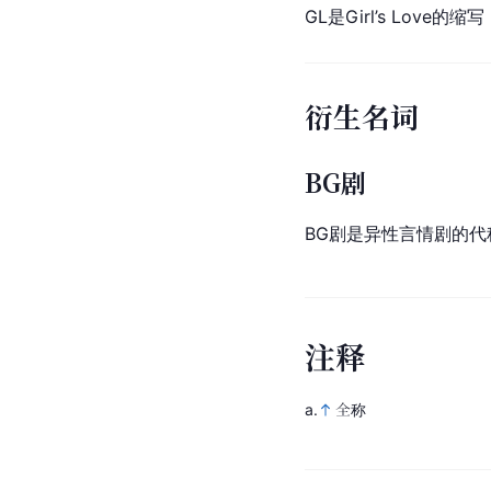
GL是Girl’s Lov
衍生名词
BG剧
BG剧是异性言情剧的代
注
释
a.
全称