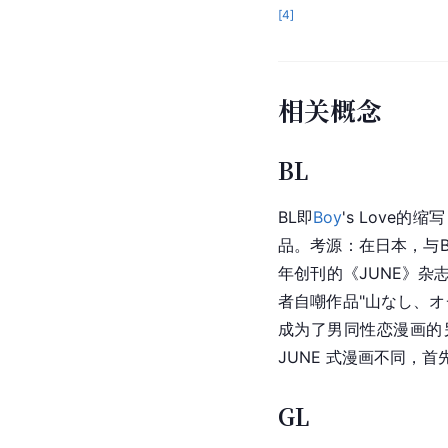
[
4
]
相关概念
BL
BL即
Boy
's Love
品。考源：在日本，与B
年创刊的《JUNE》杂
者自嘲作品"山なし、
成为了男同性恋漫画的另
JUNE 式漫画不同，首
GL