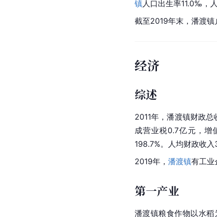
镇
人口出生率
11.0‰，
截至2019年末，潘渡镇
经济
综述
2011年，潘渡镇财政总
成
营业税
0.7亿元，增
198.7%。人均财政收入
2019年，
潘渡镇
有工业
第一产业
潘渡镇粮食作物以水稻为