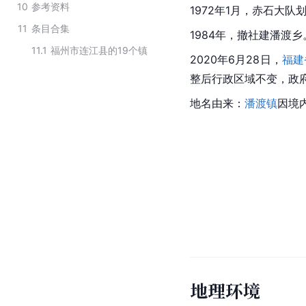
10
参考资料
1972年1月，赤石大队
11
条目合集
1984年，撤社建潘渡乡
11.1
福州市连江县的19个镇
2020年6月28日，
福建
整后行政区域不变，政
地名由来：
潘渡镇
因境
地理环境