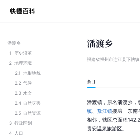
潘渡乡
潘渡乡
1
历史沿革
福建省福州市连江县下辖镇
2
地理环境
2.1
地形地貌
条目
2.2
气候
2.3
水文
潘渡镇，原名潘渡乡，
2.4
自然灾害
镇
、
敖江镇
接壤，东南
2.5
自然资源
相邻，辖区总面积142
3
行政区划
贵安温泉旅游区。
4
人口