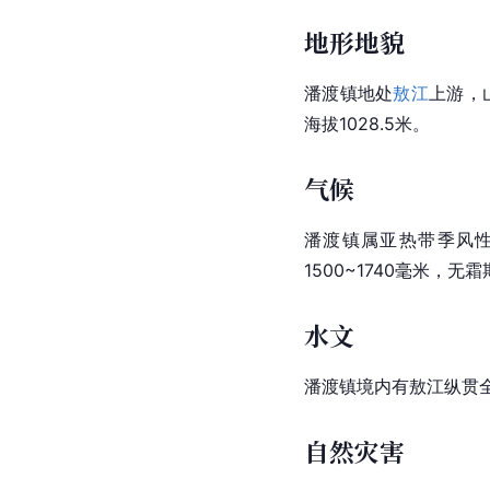
地形地貌
潘渡镇地处
敖江
上游，
海拔1028.5米。
气候
潘渡镇属亚热带季风性
1500~1740毫米，无
水文
潘渡镇境内有敖江
纵贯
自然灾害