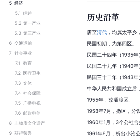
5
经济
5.1
综述
历史沿革
5.2
第一产业
唐至
清代
，均属太平乡
5.3
第三产业
6
交通运输
民国初期，为第四区。
7
社会事业
民国二十四年（1935
7.1
教育
民国二十九年（1940
7.2
医疗卫生
民国三十二年（1943
7.3
文体
中华人民共和国成立后
7.4
社会保障
1955年，改潘渡区。
7.5
广播电视
1958年7月，撤区，
7.6
邮政电信
1960年1月，3个公社
8
非物质文化遗产
9
获得荣誉
1961年6月，析出小沧