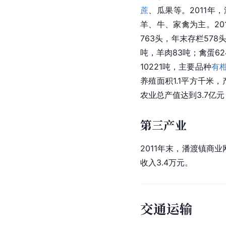
蔗
、瓜果等。2011年，
羊、牛、家禽为主。201
763头，年末存栏578头
吨，羊肉83吨；禽蛋6
10221吨，主要品种
有
养殖面积1.1平方千米，
农业总产值达到3.7亿元
第三产业
2011年末，潘渡镇商业
收入3.4万元。
交通运输