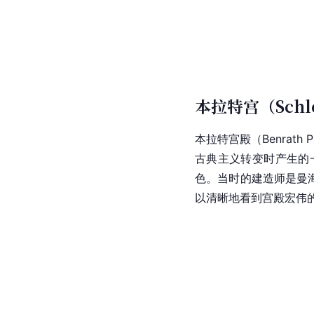
本拉特宫（Schlo
本拉特宫殿（Benra
古典主义转变时产生的
色。当时的建造师是
曼
以清晰地看到宫殿宏伟