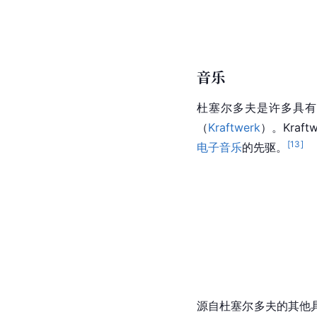
音乐
杜塞尔多夫是许多具有
（
Kraftwerk
）。Kra
[
13
]
电子音乐
的先驱。
源自杜塞尔多夫的其他具有