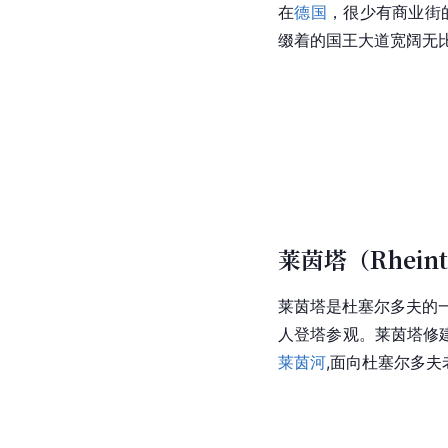
在
德国
，很少有商业街的
缀着的国王大道宽阔无
莱茵塔（Rhein
莱茵塔是杜塞尔多夫的一
人登塔参观。莱茵塔修建于
莱茵河
,面向杜塞尔多夫