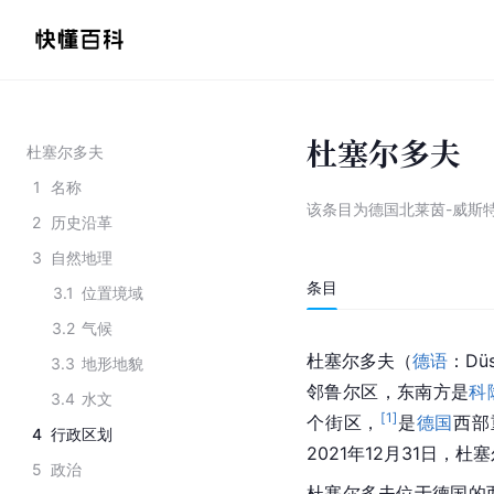
杜塞尔多夫
杜塞尔多夫
1
名称
该条目为
德国北莱茵-威斯
2
历史沿革
3
自然地理
条目
3.1
位置境域
3.2
气候
杜塞尔多夫（
德语
：Düs
3.3
地形地貌
邻鲁尔区，东南方是
科
3.4
水文
[
1
]
个街区，
是
德国
西部
4
行政区划
2021年12月31日，杜
5
政治
杜塞尔多夫位于德国的