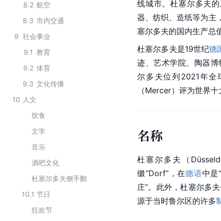
线城市。杜塞尔多夫的
8.2
航空
器、纺织、造纸等为主，
8.3
市内交通
塞尔多夫的国内生产总值
9
社会事业
杜塞尔多夫是19世纪
德
9.1
教育
迹、艺术学院、陶器博
9.2
体育
尔多夫位列2021年全
9.3
文化传播
（Mercer）评为世
10
人文
饮食
名称
文学
音乐
杜塞尔多夫（Düsse
酒吧文化
缀“Dorf”，在
德语
中是
杜塞尔多夫侧手翻
庄”。此外，杜塞尔多夫
10.1
节日
源于当时鲁尔区的许多
狂欢节