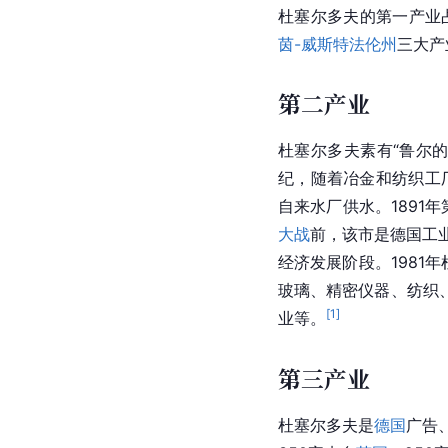
杜塞尔多夫的
第一产业
茵-威斯特法伦州
三大产
第二产业
杜塞尔多夫素有“鲁尔的
纪，随着冶金和纺织工
自来水厂供水。1891
大战
前，该市是德国工
经济发展阶段。1981
玻璃
、
精密仪器
、纺织
[
1
]
业等。
第三产业
杜塞尔多夫是
德国
广告