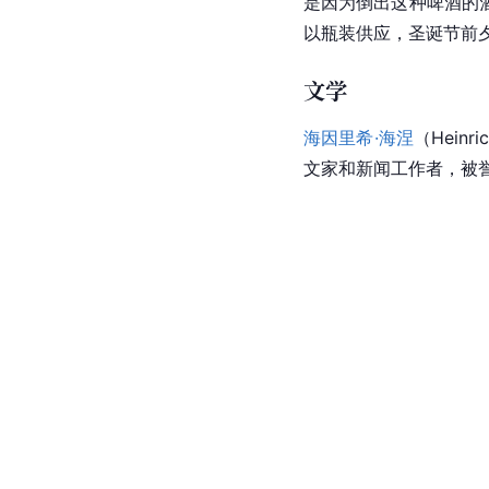
是因为倒出这种啤酒的酒桶
以瓶装供应，圣诞节前
文学
海因里希·海涅
（Hein
文家和新闻工作者，被誉