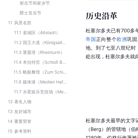
射击节和家乡节
历史沿革
爵士音乐节
11
风景名胜
杜塞尔多夫已有700
11.1
老城区（Altstadt）
帝国
正向整个
欧洲
巩固
11.2
国王大道（Königsallee）
地。到了七至八世纪时
11.3
莱茵塔（Rheinturm）
处出现，杜塞尔多夫就
11.4
本拉特宫（Schloß Benrath）
11.5
帆船餐馆（Zum Schiffchen）
11.6
媒体港（Medien Hafen）
11.7
水星娱乐竞技场（Merkur Spiel-Arena）
12
著名人物
13
友好城市
杜塞尔多夫最早的文字记
14
重要荣誉
（Berg）的管辖地（
15
参考资料
1280年，伯格行政署