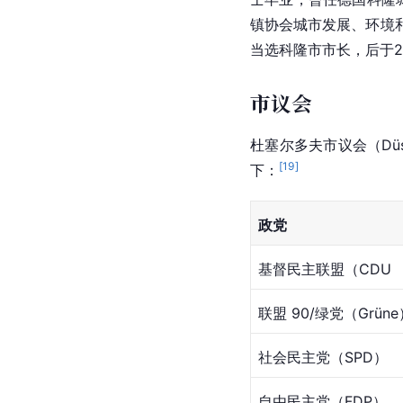
镇协会城市发展、环境和
当选
科隆市
市长，后于2
市议会
杜塞尔多夫市议会（Düss
[
19
]
下：
政党
基督民主联盟（CDU
联盟 90/绿党（Grüne
社会民主党（SPD）
自由民主党（FDP）