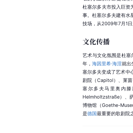
杜塞尔多夫市投入巨资
事。杜塞尔多夫建有水星娱乐
技场
，从2009年7月1
文化传播
艺术与文化氛围是杜塞
年，
海因里希·海涅
就出
塞尔多夫变成了艺术中
剧院（Capitol）、莱
塞尔多夫马里奥内滕剧院（Dü
Helmholtzstraße
博物馆（Goethe-Mus
是
德国
最重要的歌剧院