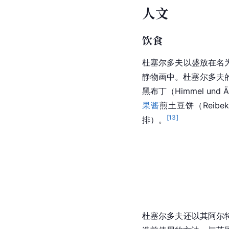
人文
饮食
杜塞尔多夫以盛放在名为“M
静物画中。杜塞尔多夫
黑布丁（Himmel und 
果酱
煎土豆饼
（Reib
[
13
]
排
）。
杜塞尔多夫还以其阿尔特啤