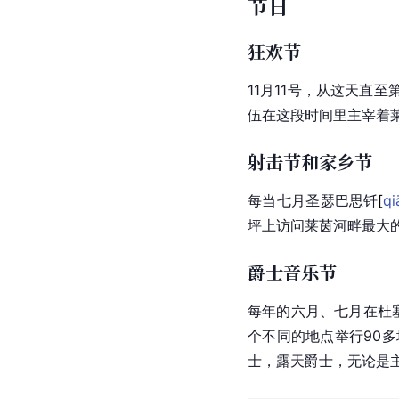
节日
狂欢节
11月11号，从这天直
伍在这段时间里主宰着
射击节和家乡节
每当七月圣瑟巴思
钎
[
qi
坪上访问
莱茵河
畔最大
爵士音乐节
每年的六月、七月在杜
个不同的地点举行90
士，露天爵士，无论是