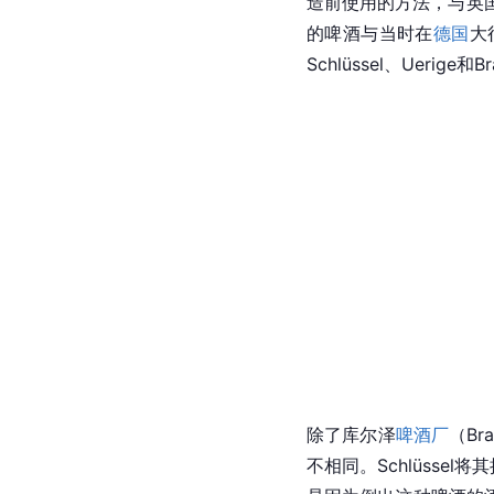
造前使用的方法，与
英
的啤酒与当时在
德国
大
Schlüssel、Uerige和Br
除了库尔泽
啤酒厂
（Br
不相同。Schlüssel将