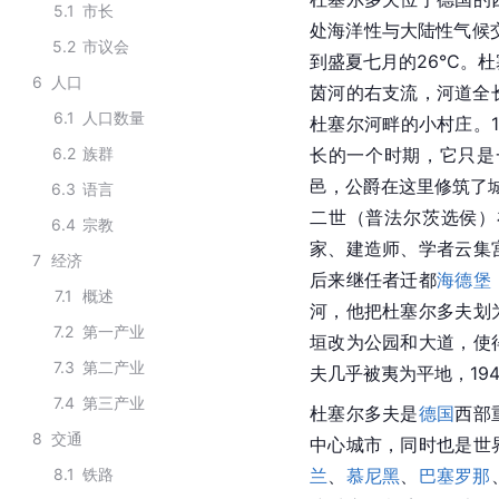
5.1
市长
处海洋性与大陆性气候交
5.2
市议会
到盛夏七月的26°C。杜塞
6
人口
茵河的右支流，河道全长
6.1
人口数量
杜塞尔河畔的小村庄。1
6.2
族群
长的一个时期，它只是
邑，公爵在这里修筑了城
6.3
语言
二世（普法尔茨选侯）
6.4
宗教
家、建造师、学者云集
7
经济
后来继任者迁都
海德堡
7.1
概述
河，他把杜塞尔多夫划
7.2
第一产业
垣改为公园和大道，使
7.3
第二产业
夫几乎被夷为平地，19
7.4
第三产业
杜塞尔多夫是
德国
西部
8
交通
中心城市，同时也是世
8.1
铁路
兰
、
慕尼黑
、
巴塞罗那