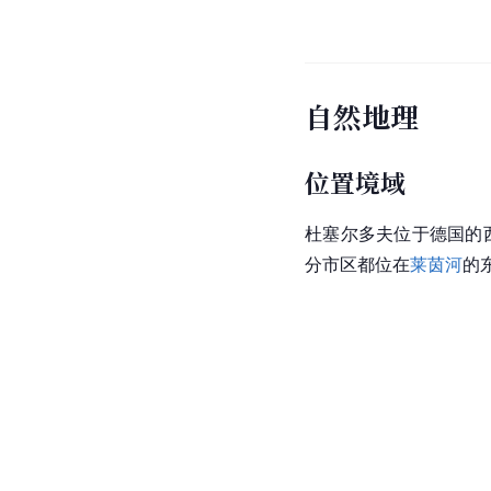
自然地理
位置境域
杜塞尔多夫位于德国的西北部，
分市区都位在
莱茵河
的