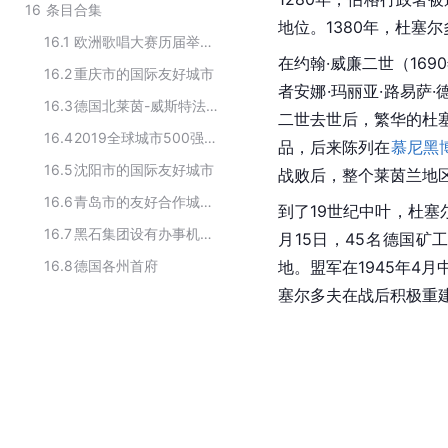
16
条目合集
地位。1380年，杜塞
16.1
欧洲歌唱大赛历届举办城市
在约翰·威廉二世（16
16.2
重庆市的国际友好城市
者安娜·玛丽亚·路易萨
16.3
德国北莱茵-威斯特法伦州的主要城市
二世去世后，繁华的杜
16.4
2019全球城市500强德国上榜城市
品
，后来陈列在
慕尼黑
16.5
沈阳市的国际友好城市
战败后，整个
莱茵兰
地
16.6
青岛市的友好合作城市列表
到了19世纪中叶，杜塞
16.7
黑石集团设有办事机构的城市
月15日，45名德国
16.8
德国各州首府
地。盟军在1945年4
塞尔多夫在战后积极重建