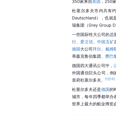
350家来自
英国
，250
杜塞尔多夫市内共有约1
Deutschland），
瑞集团（Grey Group D
一些国际性大公司的总部或
行
、
爱立信
、
中国五矿
德国
大公司
拜尔
、
戴姆
蒂森克鲁伯集团、
费巴
德国四大通讯公司中，
外国通信巨头公司，例
[
1
]
[
13
]
首府杜塞尔多夫。
杜塞尔多夫还是
德国
的
城市，每年四季都举办各
世界上最大的船业博览