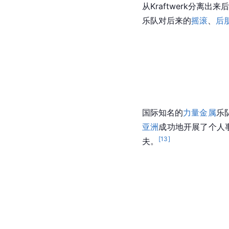
从Kraftwerk分离出
乐队对后来的
摇滚
、
后
国际知名的
力量金属
乐
亚洲
成功地开展了个人事业
[
13
]
夫。