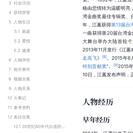
3
社会活动
格由悲情转为温暖明亮，
4
获得荣誉
湾金曲奖最佳专辑奖、
5
人物生活
年，江蕙获得
第13届台
5.1
家庭
一曲获得第20届台湾
5.2
爱情
大舞台举办大陆首轮个人
2013年11月发行《江蕙
5.3
健康
[
8
]
走高飞
》
。2015年6
6
人物评价
[
9
]
特别贡献奖
”。
201
7
相关事件
10日，江蕙发布声明，
8
视频合集
9
人物关系
10
大事记
人物经历
11
参考资料
12
条目合集
早年经历
12.1
20世纪80年代出道的中国台湾女歌手