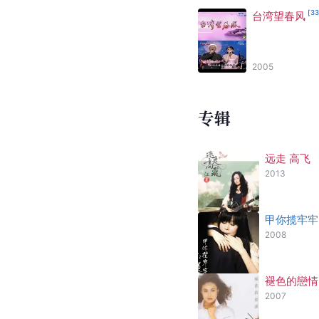
[
3
台湾望春风
2005
专辑
远走 高飞
2013
甲你揽牢牢
2008
褪色的戀情
2007