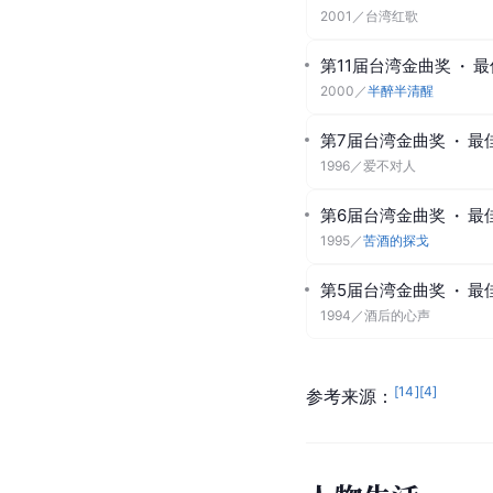
2001
／
台湾红歌
第11届台湾金曲奖
·
最
2000
／
半醉半清醒
第7届台湾金曲奖
·
最
1996
／
爱不对人
第6届台湾金曲奖
·
最
1995
／
苦酒的探戈
第5届台湾金曲奖
·
最
1994
／
酒后的心声
[
14
]
[
4
]
参考来源：