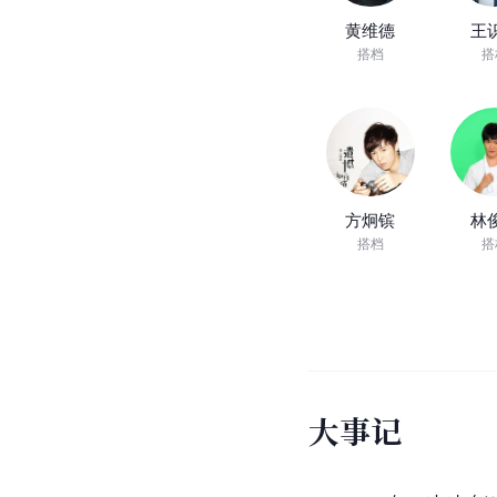
黄维德
王
搭档
搭
方炯镔
林
搭档
搭
大
事
记