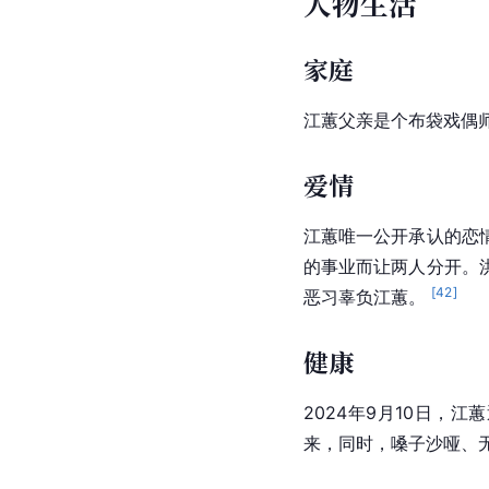
人物生活
家庭
江蕙
父亲是个布袋戏偶
爱情
江蕙唯一公开承认的恋
的事业而让两人分开。
[
42
]
恶习辜负江蕙。 
健康
2024年9月10日，
来，同时，嗓子沙哑、