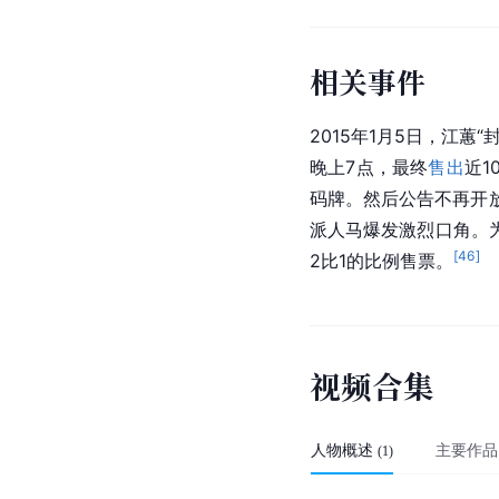
相关事件
2015年1月5日，江
晚上7点，最终
售出
近1
码牌。然后公告不再开
派人马爆发激烈口角。
[
46
]
2比1的比例售票。
视
频
合
集
人物概述
主要作品
(
1
)