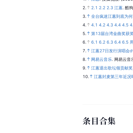
2.
2.1
2.2
2.3
江蕙
.
酷狗
3.
全台疯迷江蕙到底为何
4.
4.1
4.2
4.3
4.4
4.5
4
5.
第13届台湾金曲奖获
6.
6.1
6.2
6.3
6.4
6.5
7.
江蕙27日发行演唱会d
8.
网易云音乐
.
网易云音
9.
江蕙退出歌坛领贡献奖
10.
江蕙封麦第三年近况曝
条
目
合
集