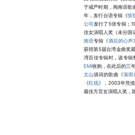
于戒严时期，闽南语歌曲
年，发行台语专辑《
惜
公司
发行了5张专辑；1
佳女演唱人奖（未分国语
南语
专辑《
酒后的心声
获得第5届台湾金曲奖最佳
湾百佳专辑时，该专辑整
EMI
收购，在此后的三年
文山
填词的歌曲《
落雨
《
红线
》，2003年凭
最佳方言女演唱人奖，