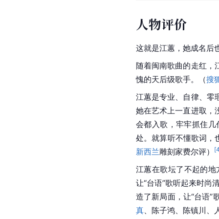
人物评价
这就是
江蕙
，她成名后
随着闽南歌曲的走红，
愧的天后级歌手。（
搜
江蕙是专业、自律、零
她在艺术上一直进取，
会都入歌，牢牢抓住几
处。就算听不懂歌词，
[
新西兰
雕刻家费尔评）
江蕙在歌坛了不起的地
让“台语”歌听起来时尚
造了新局面，让“台语
真
、陈子鸿、陈镇川、