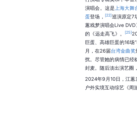
演唱会。这是
上海大舞
[
22
]
蛋
登场，
巡演原定7
蕙戏梦演唱会Live DV
[
25
]
的《远走高飞》。
2
巨蛋、高雄巨蛋的16场
月，在26届
台湾金曲奖
扰。尽管她的病情已经
封麦。随后淡出演艺圈
2024年9月10日，
户外实境互动综艺《周