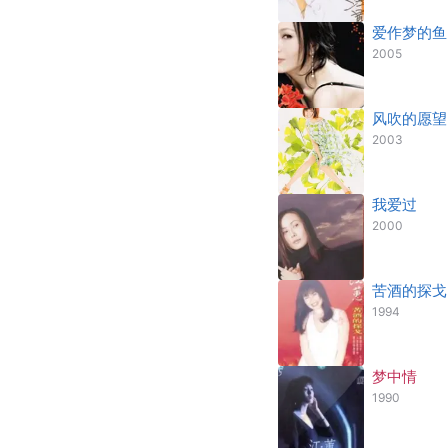
爱作梦的鱼
2005
风吹的愿望
2003
我爱过
2000
苦酒的探戈
1994
梦中情
1990