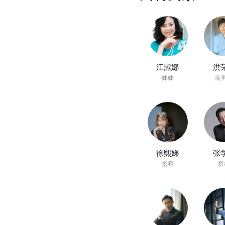
江淑娜
洪
妹妹
前
徐熙娣
张
搭档
搭