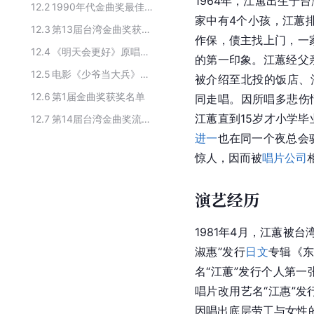
1964年，江蕙出生于
12.2
1990年代金曲奖最佳华语女歌手奖
家中有4个小孩，江蕙排
12.3
第13届台湾金曲奖获奖名单
作保，债主找上门，一
12.4
《明天会更好》原唱群星
的第一印象。江蕙经父
12.5
电影《少爷当大兵》的主要演员
被介绍至北投的饭店、
12.6
第1届金曲奖获奖名单
同走唱。因所唱多悲伤
江蕙直到15岁才小学
12.7
第14届台湾金曲奖流行音乐作品类个人奖获奖者
进一
也在同一个夜总会
惊人，因而被
唱片公司
演艺经历
1981年4月，江蕙被
淑惠”发行
日文
专辑《东
名“江蕙”发行个人第一
唱片改用艺名“江惠”
因唱出底层劳工与女性的