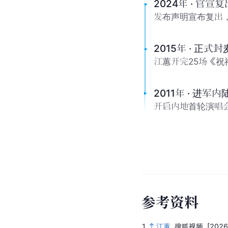
2024年 · 官宣复
发布声明宣布复出
2015年 · 正式封
江蕙开完25场《
2011年 · 进军内
开启内地首轮演唱会
参
考
资
料
1.
江蕙
.
搜狐视频.
[2026