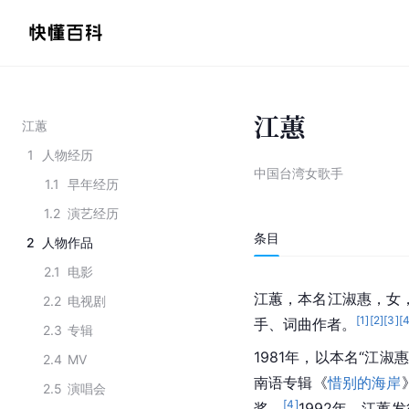
江蕙
江蕙
1
人物经历
中国台湾女歌手
1.1
早年经历
1.2
演艺经历
条目
2
人物作品
2.1
电影
江蕙，本名江淑惠，女，
2.2
电视剧
[
1
]
[
2
]
[
3
]
[
手、词曲作者。
2.3
专辑
1981年，以本名“江淑惠
2.4
MV
南语专辑《
惜别的海岸
2.5
演唱会
[
4
]
奖。
1992年，江蕙