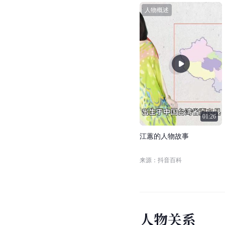
人物概述
01:26
江
蕙
的
人
物
故
事
来源：抖音百科
人
物
关
系