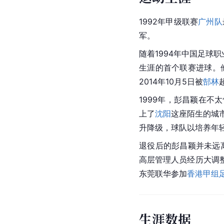
1992年甲级联赛
广州队
军。
随着1994年中国足球
生涯的首个联赛进球。
2014年10月5日被
郜林
1999年，彭昌颖在
上了
沈阳
这座陌生的城
升降级，球队以培养年轻
退役后的彭昌颖并未远离
高层管理人员经历大调
东莞联华参加
香港甲组
生涯数据