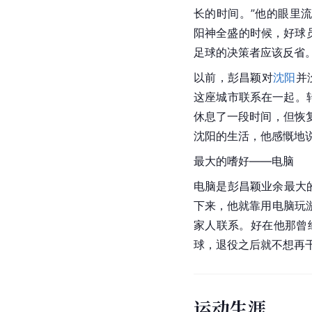
长的时间。”他的眼里
阳神全盛的时候，好球员
足球的决策者应该反省。
以前，彭昌颖对
沈阳
并
这座城市联系在一起。
休息了一段时间，但恢
沈阳的生活，他感慨地说
最大的嗜好——电脑
电脑是彭昌颖业余最大
下来，他就靠用电脑玩
家人联系。好在他那曾
球，退役之后就不想再
运动生涯