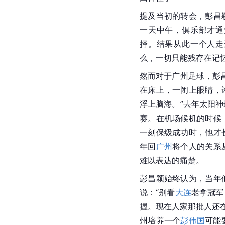
提及当初的转会，彭昌
一天中午，俱乐部才通
择。结果从此一个人走
么，一切只能残存在记
然而对于
广州
足球，彭
在床上，一闭上眼睛，
浮上脑海。”去年太阳
赛。在机场候机的时候
一刻保级成功时，他才
年回
广州
将个人的关系
难以表达的痛楚。
彭昌颖始终认为，当年
说：“别看
大连
老拿冠军
握。现在人家那批人还
州培养一个
彭伟国
可能