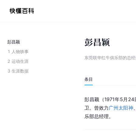
彭昌颖
彭昌颖
1
人物轶事
东莞联华红牛俱乐部的总经
2
运动生涯
3
生涯数据
条目
彭昌颖（1971年5月2
卫。曾效力
广州太阳神
乐部总经理。