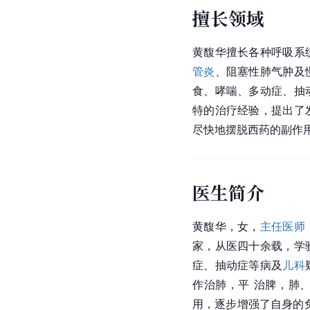
擅长领域
黄馥华擅长各种呼吸系
管炎
、阻塞性肺气肿及
食、哮喘、多动症、抽
特的治疗经验，提出了
尽快地摆脱西药的副作
医生简介
黄馥华，女，
主任医师
家，从医四十余载，学
症、抽动症等病及
儿科
作治肺，平 治脾，肺
用，逐步增强了自身的免