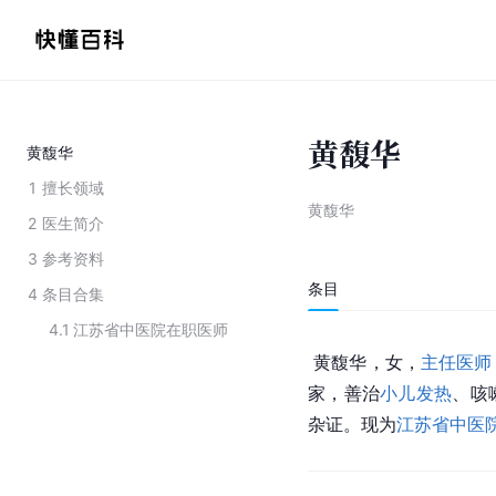
黄馥华
黄馥华
1
擅长领域
黄馥华
2
医生简介
3
参考资料
条目
4
条目合集
4.1
江苏省中医院在职医师
 黄馥华，女，
主任医师
家，
善治
小儿发热
、咳
杂证。现为
江苏省中医