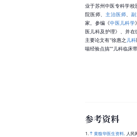
业于苏州中医专科学校
院医师、
主治医师
、
副
家。参编《
中医儿科学
医儿科及护理》、并在
主要论文有“徐惠之
儿科
喘经验点搞”“儿科临床
参
考
资
料
1.
黄馥华医生资料
.
人民