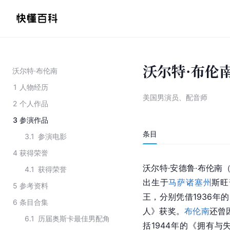
沃尔特·布伦
沃尔特·布伦南
1
人物经历
美国男演员、配音师
2
个人作品
3
参演作品
条目
3.1
参演电影
4
获得荣誉
沃尔特·安德鲁·布伦南（1
4.1
获得荣誉
出生于
马萨诸塞州
斯旺
5
参考资料
王，分别凭借1936年的
6
条目合集
人
》获奖。
布伦南
还曾
6.1
历届奥斯卡最佳男配角
括1944年的《拥有与