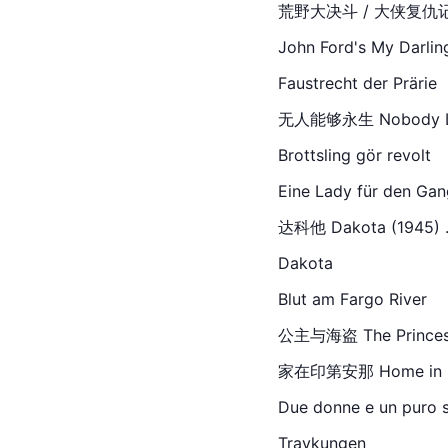
荒野大决斗 / 大侠复仇记
John 
Ford
's My Darli
Faustrecht der Prärie
无人能够永生 Nobody Lives
Brottsling gör 
revolt
Eine 
Lady
 für den Gan
达科他 Dakota (1945) ...
Dakota
Blut am Fargo River
公主与海盗 The Princess a
家在印第安那 Home in Indian
Due donne e un puro 
Travkungen