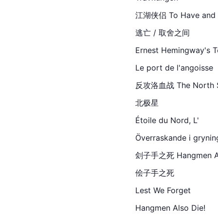
江湖侠侣 To Have and Hav
逃亡 / 取舍之间
Ernest Hemingway's 
Le 
port
 de l'angoisse
反攻洛血战 The North Star
北极星
Étoile du Nord, L'
Överraskande i grynin
刽子手之死 Hangmen Also D
侩子手之死
Lest We Forget
Hangmen Also Die!