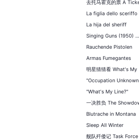
去托马霍克的票 A Ticket to
La figlia dello sceriffo
La hija del sheriff
Singing Guns (1950) ...
Rauchende Pistolen
Armas Fumegantes
明星猜猜看 What's My Line
"Occupation Unknown
"What's My Line?"
一决胜负 The Showdown (
Blutrache in Montana
Sleep All Winter
舰队歼倭记 Task Force (19