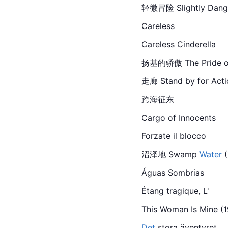
轻微冒险 Slightly Dangero
Careless
Careless Cinderella
扬基的骄傲 The Pride of t
走廊 Stand by for Actio
跨海征东
Cargo of Innocents
Forzate il blocco
沼泽地 Swamp 
Water
 
Águas Sombrias
Étang tragique, L'
This Woman Is Mine (1
Det
 stora äventyret