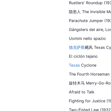
Rustlers' Roundup (1933
隐形人 The Invisible Man
Parachute Jumper (193
Gángsters del aire, Lo
Uomini nello spazio
德克萨斯
飓风 
Texas
 Cy
El ciclón tejano
Texas
 Cyclone
The Fourth Horseman (
旋转木马 Merry-Go-Round (
Afraid to Talk
Fighting for Justice (1
Two-Fisted Law (1932) 