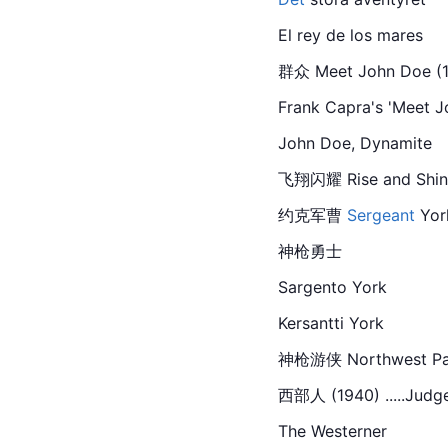
El rey de los mares
群众 Meet John Doe (194
Frank Capra's 'Meet J
John Doe, Dynamite
飞翔闪耀 Rise and Shine 
约克军曹 
Sergeant
Yor
神枪勇士
Sargento York
Kersantti York
神枪游侠 Northwest Passa
西部人 (1940) .....Judg
The Westerner