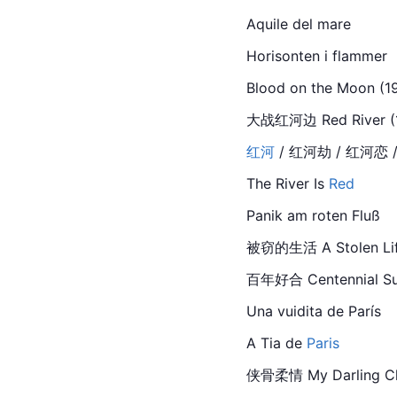
Aquile del mare
Horisonten i flammer
Blood on the Moon (194
大战
红河
边 Red River (1
红河
 / 红河劫 / 红河恋 /
The River Is 
Red
Panik am roten Fluß
被窃的生活 A Stolen Lif
百年好合 Centennial Summ
Una vuidita de París
A Tia de 
Paris
侠骨柔情 My Darling Clem