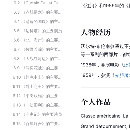
6.2
《Curtain Call at Cactus Creek》的主要演员
《红河》和1959年的
6.3
《赤胆屠龙》的主要演员
6.4
《遥远的国度》的主要演员
人物经历
6.5
《达科塔》的主要演员
6.6
《北非海岸》的主要演员
沃尔特·布伦南参演过
6.7
《牧野芳踪》的主要演员
等一系列的西部片，都
6.8
《大战红河边》的主要演员
1938年，参演电影《
汤
6.9
《洞房花烛》的主要演员
1959年，参演《
赤胆屠
6.10
《约克中士》的主要演员
6.11
《爵士之王》的主要演员
6.12
《平岗双雄》的主要演员
个人作品
6.13
《非法图利》的主要演员
6.14
《夺妻记》的主要演员
Classe américaine, La 
6.15
《百年好合》的主要演员
Grand détournement, 