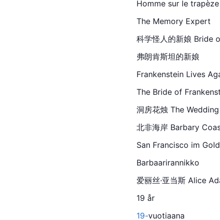
Homme sur le trapèze 
The Memory Expert
科学怪人的新娘 Bride of Fra
弗朗肯斯坦的新娘
Frankenstein Lives Aga
The Bride of Frankens
洞房花烛 The Wedding Nig
北非海岸 Barbary Coast (1
San Francisco im Gold
Barbaarirannikko
爱丽丝·亚当斯 Alice Adams 
19 år
19-
vuotiaana