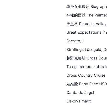
单身女郎传记 Biography 
神秘的面纱 The Painted Vei
天堂谷 Paradise Valley (
Great Expectations (19
Forzato, Il
Str
äflings Lösegeld, D
越野克鲁斯 Cross Country 
To eglima 
tou
 leofore
Cross Country Cruise
娃娃脸 Baby Face (1933) 
Carita de ángel
Elskovs magt