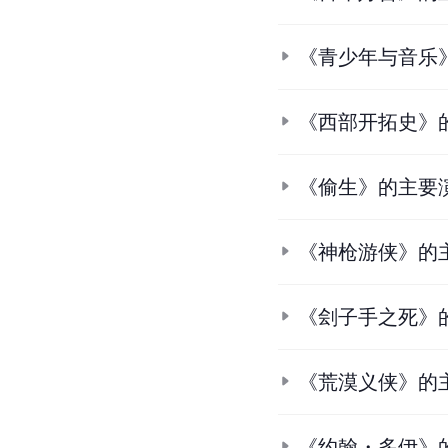
《青少年与音乐
《西部开拓史》
《偷生》的主要
《神枪游侠》的
《刽子手之死》
《荒漠义侠》的
《约翰・多伊》