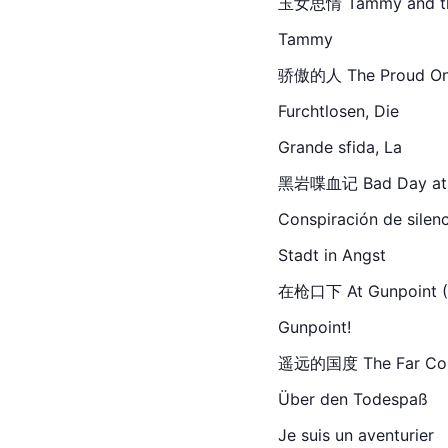
玉女思情 Tammy and t
Tammy
骄傲的人 The Proud Ones 
Furchtlosen, Die
Grande sfida, La
黑岩喋血记 Bad Day at
Conspiración de silen
Stadt in Angst
在枪口下 At Gunpoint (19
Gunpoint!
遥远的国度
 The Far 
Co
Über den Todespaß
Je suis un aventurier