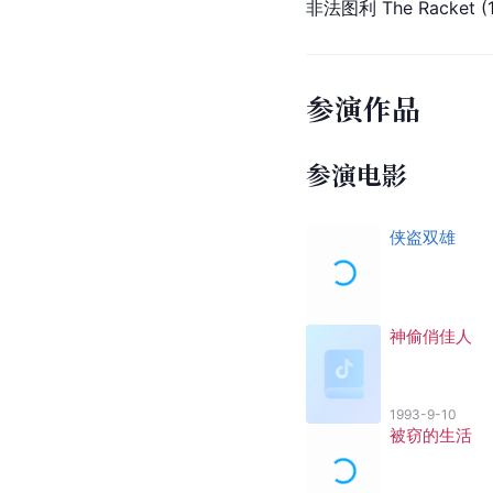
非法图利 The 
Racket
 (
参演作品
参演电影
侠盗双雄
神偷俏佳人
1993-9-10
被窃的生活