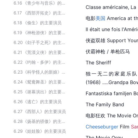
6.16
《青少年与音乐》的主要演员
Classe américaine, La
6.17
《西部开拓史》的主要演员
电影
美国
 America at th
6.18
《偷生》的主要演员
Il était une fois l'Amér
6.19
《神枪游侠》的主要演员
侠盗双雄 Support Your Loc
6.20
《刽子手之死》的主要演员
伏霸神枪 / 单枪匹马
6.21
《荒漠义侠》的主要演员
6.22
《约翰・多伊》的主要演员
The Sheriff
6.23
《科学怪人的新娘》的主要演员
独一无二的家庭乐队 The One
6.24
《鸳鸯舞圣》的主要演员
(1968) .....Grandpa Bo
6.25
《谢幕演出》的主要演员
Fantastiska familjen 
6.26
《逃亡》的主要演员
The Family Band
6.27
《西部人》的主要演员
电影狂欢 The Movie Orgy (
6.28
《扬基的骄傲》的主要演员
Cheeseburger
 Film 
Sa
6.29
《娃娃脸》的主要演员
The Movie Orgy