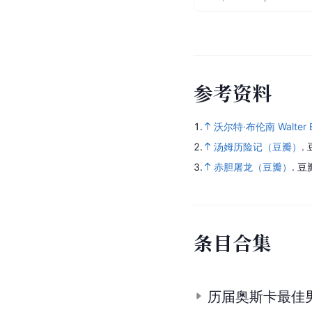
参
考
资
料
1.
沃尔特·布伦南 Walter B
2.
汤姆历险记（豆瓣）
.
3.
赤胆屠龙（豆瓣）
.
豆
条
目
合
集
历届奥斯卡最佳