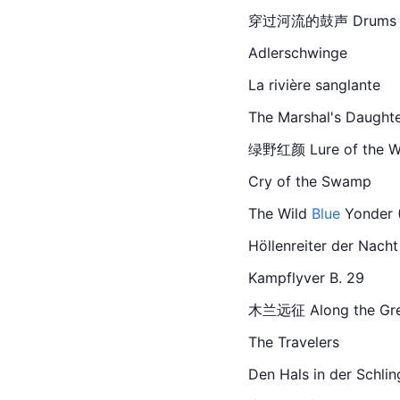
穿过河流的鼓声 Drums Acros
Adlerschwinge
La rivière sanglante
The Marshal's Daughter
绿野红颜 Lure of the Wild
Cry of the Swamp
The Wild 
Blue
 Yonder (
Höllenreiter der Nacht
Kampflyver B. 29
木兰远征 Along the Great 
The Travelers
Den Hals in der Schlin