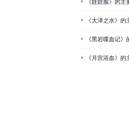
《娃娃脸》的主
《大泽之水》的
《黑岩喋血记》
《月宫浴血》的