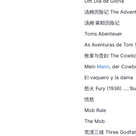
Um Dia de Glória
汤姆历险记
 The Advent
汤姆·索耶历险记
Toms
 Abenteuer
As Aventuras de Tom
牧童与贵妇 The Cowboy an
Mein 
Mann
, der Cowb
El vaquero y la dama
怒火 Fury (1936) .....'B
愤怒
Mob Rule
The Mob
荒漠三雄 Three Godfather