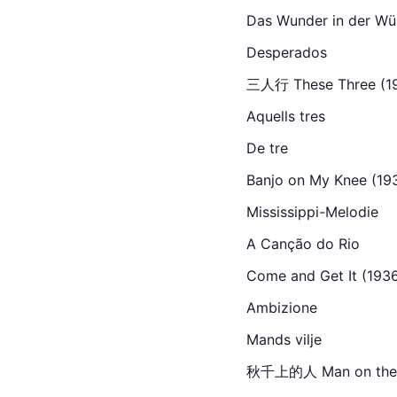
Das Wunder in der Wü
Desperados
三人行 These Three (1936
Aquells tres
De tre
Banjo on My Knee (1936
Mississippi-Melodie
A Canção do 
Rio
Come and Get It (1936
Ambizione
Mands vilje
秋千上的人 Man on the Fly