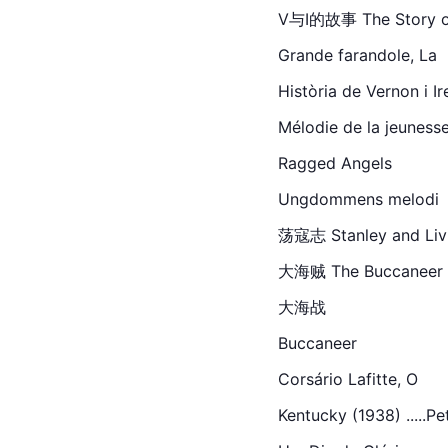
V与I的故事 The Story of V
Grande farandole, La
Història de Vernon i Ir
Mélodie de la jeunesse 
Ragged Angels
Ungdommens 
melodi
荡寇志 
Stanley
 and Liv
大海贼 The Buccaneer (19
大海战
Buccaneer
Corsá
rio
 Lafitte, O
Kentucky (1938) .....P