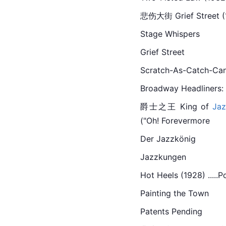
悲伤大街 Grief Street (19
Stage Whispers
Grief Street
Scratch-
As-
Catch-Can
Broadway Headliners:
爵士之王 King of 
Jaz
("Oh! Forevermore
Der Jazzkönig
Jazzkungen
Hot Heels (1928) .....P
Painting the Town
Patents Pending