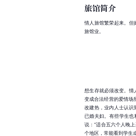
旅馆简介
情人旅馆繁荣起来。但
旅馆业。
想生存就必须改变。情
变成合法经营的爱情场
改建热，业内人士认识
已婚夫妇。有些学生也
说：“适合五六个人晚
个地区，常能看到学生