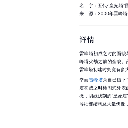
名　字：
五代·
“皇妃塔
来　源：2000年雷峰
详情
雷峰塔初成之时的面貌
峰塔
火劫之前的全貌。
雷峰塔初建时究竟有多
幸而
雷峰塔
为自己留下
塔初成之时楼阁式外表
微，阴线浅刻的“皇妃塔
等细部结构及大量佛像