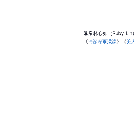
母亲
林心如
（Ruby 
《
情深深雨濛濛
》《
美