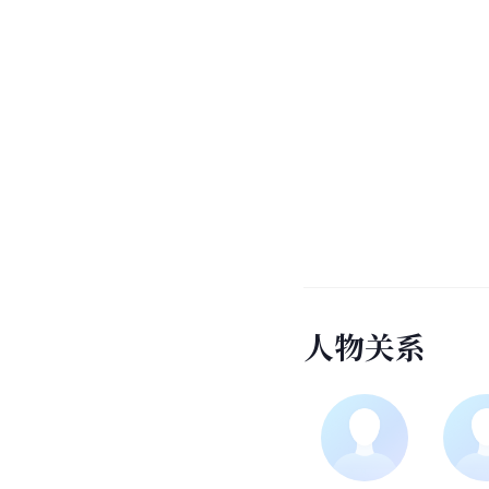
人
物
关
系