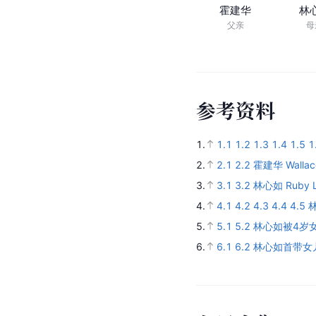
霍建华
林
父亲
母
参
考
资
料
1.
1.1
1.2
1.3
1.4
1.5
1
2.
2.1
2.2
霍建华 Wallac
3.
3.1
3.2
林心如 Ruby L
4.
4.1
4.2
4.3
4.4
4.5
5.
5.1
5.2
林心如被4岁
6.
6.1
6.2
林心如首带女