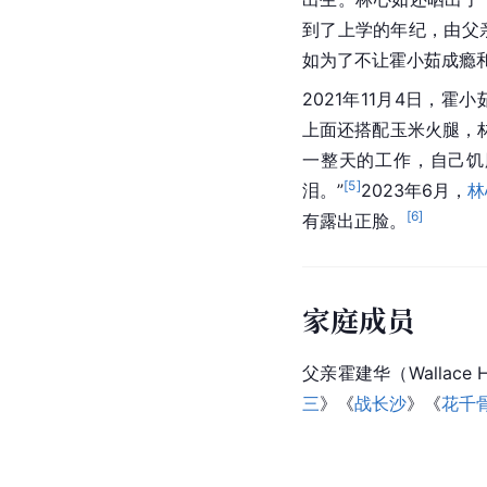
到了上学的年纪，由父
如为了不让霍小茹成瘾
2021年11月4日，
上面还搭配玉米火腿，
一整天的工作，自己饥
[
5
]
泪。”
2023年6月，
林
[
6
]
有露出正脸。
家庭成员
父亲
霍建华
（Wallac
三
》《
战长沙
》《
花千