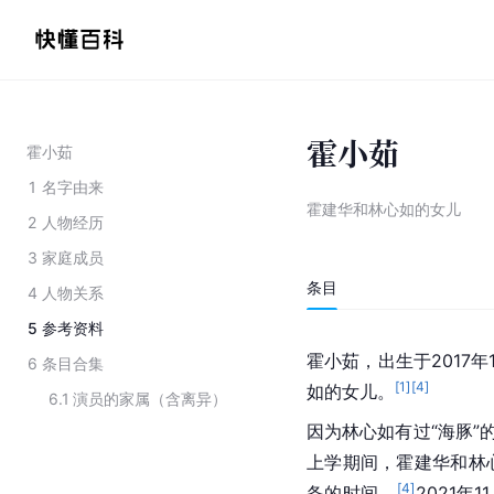
霍小茹
霍小茹
1
名字由来
霍建华和林心如的女儿
2
人物经历
3
家庭成员
条目
4
人物关系
5
参考资料
霍小茹，出生于2017
6
条目合集
[
1
]
[
4
]
如的女儿。
6.1
演员的家属（含离异）
因为林心如有过“海豚”
上学期间，霍建华和林
[
4
]
备的时间。
2021