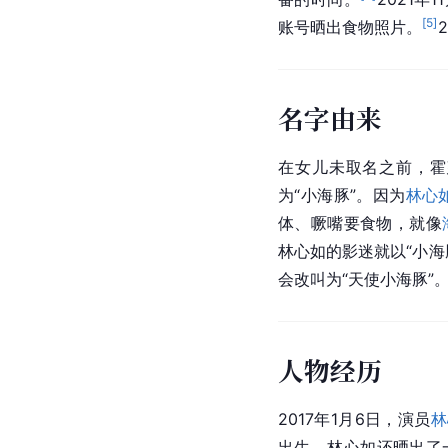
[
5
]
账号晒出食物照片。
名字由来
在女儿未取名之前，霍
为“
小海豚
”。因为
林心
体、噘嘴要食物，就像
林心如的影迷就以“小海
会改叫为“天使小海豚”
人物经历
2017年1月6日，演员
林
出生。林心如还晒出了