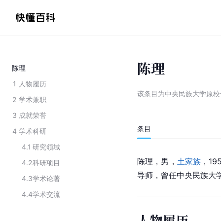
陈理
陈理
1
人物履历
该条目为
中央民族大学原校
2
学术兼职
3
成就荣誉
条目
4
学术科研
4.1
研究领域
陈理，男，
土家族
，19
4.2
科研项目
导师，曾任中央民族大
4.3
学术论著
4.4
学术交流
人物履历