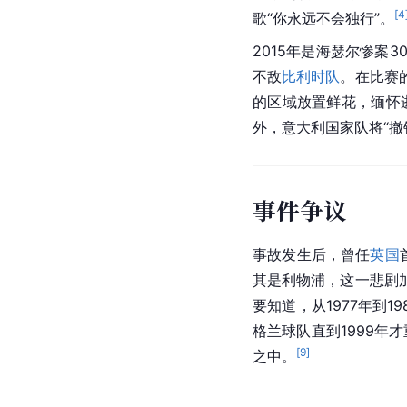
[
4
歌“你永远不会独行”。
2015年是海瑟尔惨案3
不敌
比利时队
。在比赛
的区域放置鲜花，缅怀
外，意大利国家队将“撤
事件争议
事故发生后，曾任
英国
其是利物浦，这一悲剧
要知道，从1977年到19
格兰球队直到1999年
[
9
]
之中。