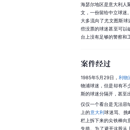
海瑟尔地区是意大利人
文，一份留给中立球迷
大多流向了尤文图斯球
些没票的球迷甚至可以
台上没有足够的警察和
案件经过
1985年5月29日，
利物
物浦球迷，但是却有不
斯的球迷分隔开，甚至
仅仅一个看台是无法容
上的
意大利
球迷骂、挑
栏上拆下来的尖铁棒向
失措。为了避开这股从