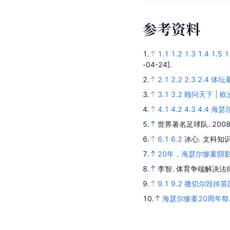
参
考
资
料
1.
1.1
1.2
1.3
1.4
1.5
1
-04-24].
2.
2.1
2.2
2.3
2.4
体坛
3.
3.1
3.2
顾问天下 | 
4.
4.1
4.2
4.3
4.4
海瑟
5.
世界著名足球队
.
2008
6.
6.1
6.2
冰心.
文科知识
7.
20年，海瑟尔惨案阴
8.
李智.
体育争端解决法
9.
9.1
9.2
撒切尔毁掉英
10.
海瑟尔惨案20周年祭