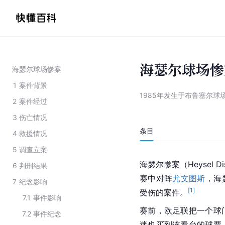
海瑟尔球场惨
海瑟尔球场惨案
1
案件背景
1985年发生于布鲁塞尔球
2
案件经过
3
伤亡情况
条目
4
救援情况
5
调查立案
海瑟尔惨案（Heysel Dis
6
判刑结果
赛中对阵
尤文图斯
，海
7
纪念影响
[
1
]
受伤的案件。
7.1
事件影响
赛前，
欧足联
把一个球
7.2
事件纪念
迷也买到该看台的球票