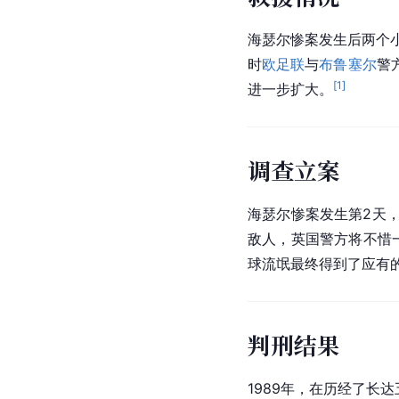
海瑟尔惨案发生后两个
时
欧足联
与
布鲁塞尔
警
[
1
]
进一步扩大。
调查立案
海瑟尔惨案发生第2天
敌人，英国警方将不惜
球流氓最终得到了应有
判刑结果
1989年，在历经了长