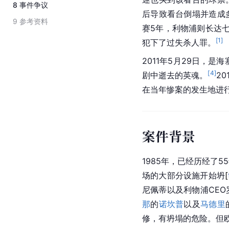
8
事件争议
后导致看台倒塌并造成
9
参考资料
赛5年，利物浦则长达
[
1
]
犯下了过失杀人罪。
2011年5月29日，是
[
4
]
剧中逝去的英魂。
2
在当年惨案的发生地进
案件背景
1985年，已经历经了
场的大部分设施开始
坍
[
尼佩蒂以及利物浦CE
那
的
诺坎普
以及
马德里
修，有坍塌的危险。但