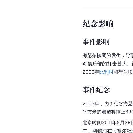
纪念影响
事件影响
海瑟尔惨案的发生，导致英
对俱乐部的打击甚大。
2000年
比利时
和荷兰联
事件纪念
2005年，为了纪念海
平方米的雕塑将插上39
北京时间2011年5月2
午，利物浦在海塞尔纪