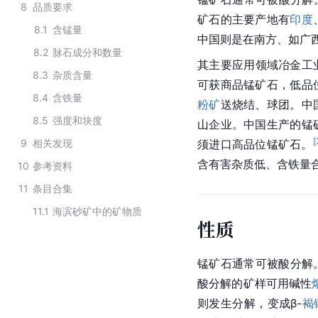
8
品质要求
矿石的主要产地有
印度
8.1
含锰量
中国则是在南方、如广
8.2
脉石成分和数量
其主要应用领域冶金工
8.3
杂质含量
可获商品锰矿石，低品
8.4
含铁量
粉矿
送烧结、球团。中
8.5
强度和块度
山企业。中国生产的锰
[
9
相关发现
须进口高品位锰矿石。
含有害杂质低、含铁量
10
参考资料
11
条目合集
11.1
海滨砂矿中的矿物质
性质
锰矿石通常可被酸分解
酸分解的矿样可用碱性
则发生分解，变成β-
褐