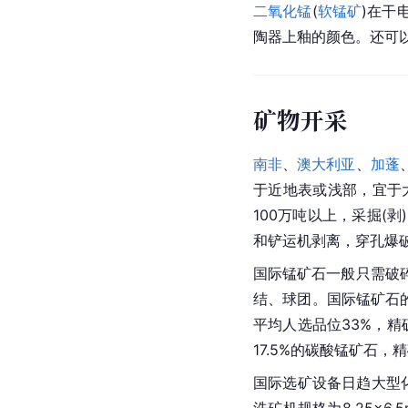
二氧化锰
(
软锰矿
)在干
陶器上釉的颜色。还可
矿物开采
南非
、
澳大利亚
、
加蓬
于近地表或浅部，宜于
100万吨以上，采掘
和铲运机剥离，穿孔爆
国际锰矿石一般只需破
结、球团。国际锰矿石
平均人选品位33%，精
17.5%的碳酸锰矿石，精
国际选矿设备日趋大型
洗矿机规格为8.25×6