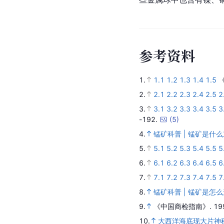
参
考
资
料
1.
1.1
1.2
1.3
1.4
1.5
2.
2.1
2.2
2.3
2.4
2.5
2
3.
3.1
3.2
3.3
3.4
3.5
3
-192.
(
5
)
4.
锰矿科普 | 锰矿是什
5.
5.1
5.2
5.3
5.4
5.5
5
6.
6.1
6.2
6.3
6.4
6.5
6
7.
7.1
7.2
7.3
7.4
7.5
7
8.
锰矿科普 | 锰矿是怎么
9.
《中国商检指南》
.
19
10.
大西洋海底现大片神秘