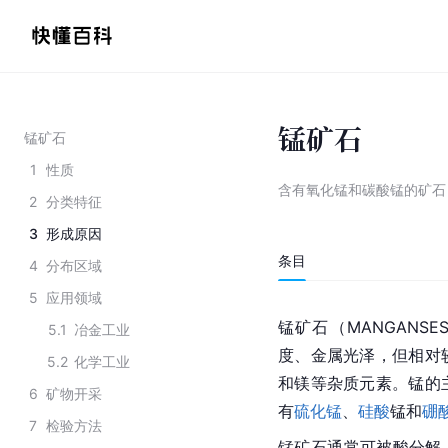
锰矿石
锰矿石
1
性质
含有氧化锰和碳酸锰的矿石
2
分类特征
3
形成原因
条目
4
分布区域
5
应用领域
锰矿石（MANGANSES
5.1
冶金工业
度、金属光泽，但相对
5.2
化学工业
和镁等杂质元素。锰的
6
矿物开采
有
硫化锰
、
硅酸
锰和
硼
7
检验方法
锰矿石通常可被酸分解