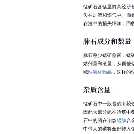
锰矿石含锰量愈高经济
失在炉渣和煤气中。而
在渣中的损失增加，回
脉石成分和数量
脉石愈少锰矿愈富，锰
熔剂量和渣量，从而使
碱性
氧化物
高，这样的
杂质含量
锰矿石中一般含硫都较
因此大部分硫在冶炼中
石中的磷在冶炼
锰铁
合
中带人的磷将全部转入