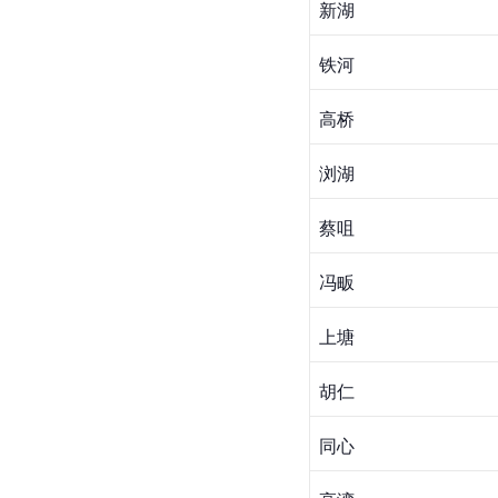
新湖
铁河
高桥
浏湖
蔡咀
冯畈
上塘
胡仁
同心