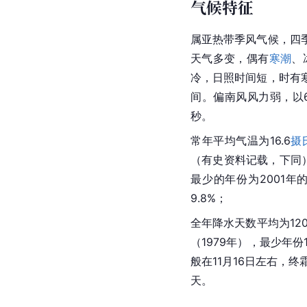
气候特征
属亚热带季风气候，四
天气多变，偶有
寒潮
、
冷，日照时间短，时有
间。偏南风风力弱，以6
秒。
常年平均气温为16.6
摄
（有史资料记载，下同）
最少的年份为2001年
9.8%；
全年降水天数平均为12
（1979年），最少年份
般在11月16日左右，终
天。