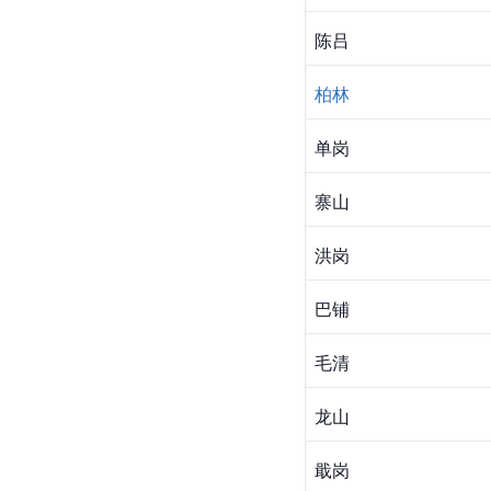
陈吕
柏林
单岗
寨山
洪岗
巴铺
毛清
龙山
戢岗