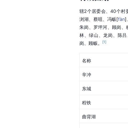
辖2个居委会、40个
浏湖、蔡咀、冯
畈
[
fàn
]
朱岗、罗坪河、顾岗、
林、绿山、龙岗、陈吕
[
1
]
岗、顾畈。
名称
辛冲
东城
程铁
曲背湖