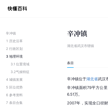
辛冲镇
辛冲镇
1
历史沿革
湖北省武汉市辖镇
2
行政区划
3
地理环境
条目
3.1
位置境域
3.2
气候特征
辛冲镇位于
湖北省
武汉
4
城镇发展
5
区位优势
辛冲镇面积79平方公里
6.51万。
6
参考资料
7
条目合集
2007年，实现全口径