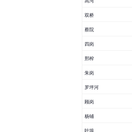
高湾
双桥
蔡院
四岗
邢榨
朱岗
罗坪河
顾岗
杨铺
叶埠