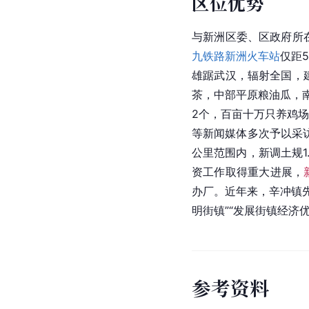
区位优势
与新洲区委、区政府所
九铁路
新洲火车站
仅距
雄踞
武汉
，辐射全国，
茶，中部平原粮油瓜，
2个，百亩十万只养鸡场
等新闻媒体多次予以采
公里范围内，新调土规
资
工作取得重大进展，
办厂。近年来，辛冲镇
明街镇”“发展街镇经济
参
考
资
料