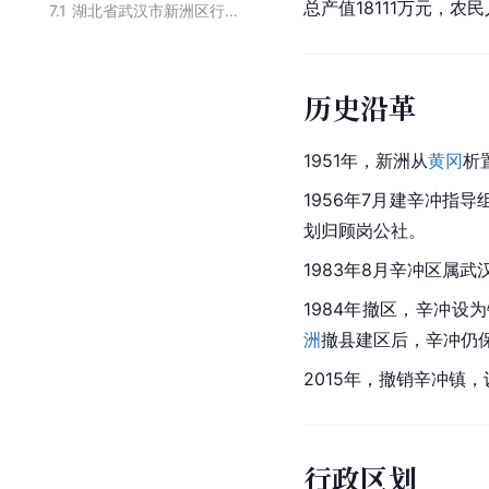
总产值18111万元，农
7.1
湖北省武汉市新洲区行政区划
历史沿革
1951年，
新洲
从
黄冈
析
1956年7月建辛冲指导
划归顾岗公社。
1983年8月辛冲区属
武
1984年撤区，辛冲设
洲
撤县建区后，辛冲仍
2015年，撤销辛冲镇
行政区划