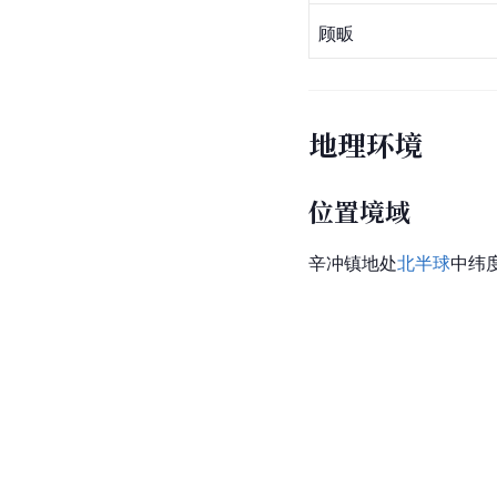
顾畈
地理环境
位置境域
辛冲镇地处
北半球
中纬