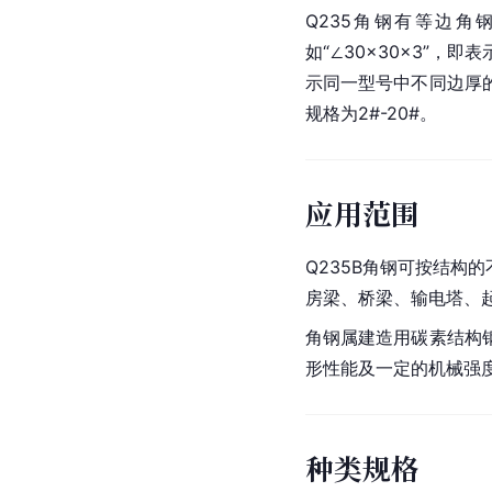
Q235角钢有
等边角
如“∠30×30×3”
示同一型号中不同边厚
规格为2#-20#。
应用范围
Q235B角钢
可按结构的
房梁、桥梁、输电塔、
角钢属建造用
碳素结构
形性能及一定的机械强
种类规格