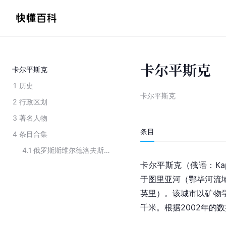
卡尔平斯克
卡尔平斯克
1
历史
卡尔平斯克
2
行政区划
3
著名人物
条目
4
条目合集
4.1
俄罗斯斯维尔德洛夫斯克州下辖城市
卡尔平斯克（俄语：Ка
于图里亚河（鄂毕河流域
英里）。该城市以矿物学
千米。根据2002年的数