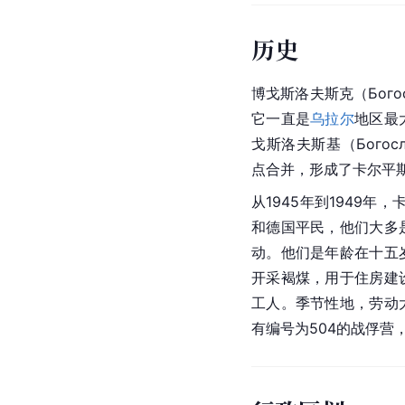
历史
博戈斯洛夫斯克（Богос
它一直是
乌拉尔
地区最
戈斯洛夫斯基（Богосл
点合并，形成了卡尔平
从1945年到1949
和德国平民，他们大多
动。他们是年龄在十五
开采褐煤，用于住房建
工人。季节性地，劳动
有编号为504的战俘营