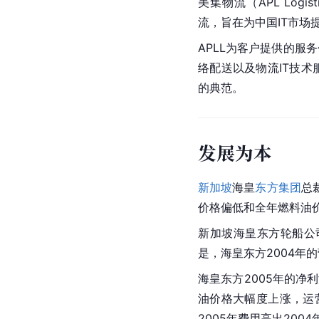
美集物流（APL Log
流，旨在为中国IT市场
APLL为客户提供的服
络配送以及物流IT技
的典范。
发展为本
新加坡
海皇
东方集团
总
价格偏低和全年燃料油
新加坡海皇东方轮船公司
是，海皇东方2004年的
海皇东方2005年的净利
油价格大幅度上涨，运
2005年费用高出2004