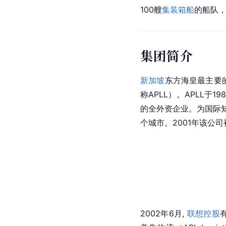
100艘
集装箱船
的船队，
集团简介
新加坡
东方海皇最主要
称APLL）。APLL于
的全外资企业。为国际知
个城市。2001年该公
2002年6月, 
联想控股