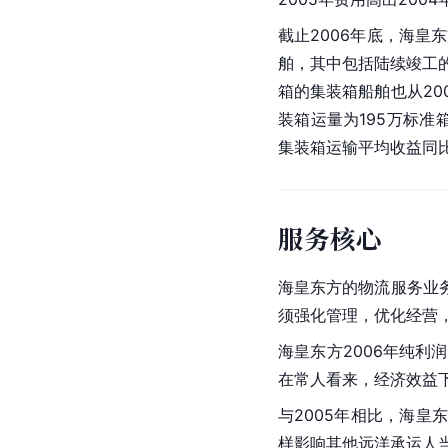
截止2006年底，海皇
舶，其中包括陆续竣工的
箱的集装箱船舶也从2
装箱运量为195万标准
集装箱运输平均收益同比
服务核心
海皇东方的物流服务业
须强化管理，优化经营
海皇东方2006年纯利润
在常人看来，经济效益
与2005年相比，海皇
样影响其他
远洋
承运人