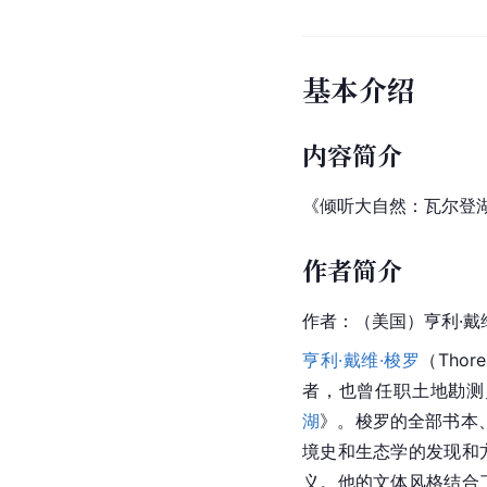
基本介绍
内容简介
《倾听大自然：瓦尔登
作者简介
作者：（美国）
亨利·戴
亨利·戴维·梭罗
（Thore
者，也曾任职土地勘测
湖
》。
梭罗
的全部书本
境史和生态学的发现和
义。他的文体风格结合