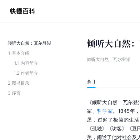
倾听大自然：
倾听大自然：瓦尔登湖
1
基本介绍
倾听大自然：瓦尔登湖
1.1
内容简介
1.2
作者简介
条目
2
图书目录
3
序言
《倾听大自然：瓦尔登
家、
哲学家
。1845
屋，过起了极简的生活
《孤独》《访客》《豆
美，阐述了他对社会及