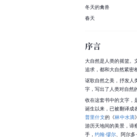
冬天的禽兽
春天
序言
大自然是人类的摇篮。
追求，都和大自然紧密
讴歌自然之美，抒发人
字，写出了人类对自然
收在这套书中的文字，
诞生以来，已被翻译成
普里什文
的《
林中水滴
游历天地间的美景，谛
手，
约翰·缪尔
、阿尔多