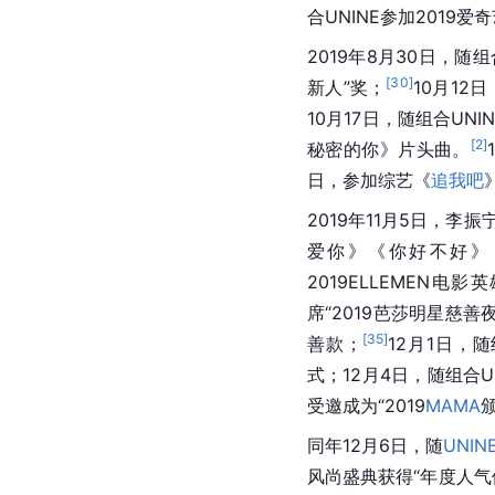
合UNINE参加2019
2019年8月30日，随组合
[
30
]
新人”奖；
10月12
10月17日，随组合UNI
[
2
]
秘密的你》片头曲。
日，参加综艺《
追我吧
2019年11月5日，李振
爱你》《你好不好》
2019ELLEMEN电
席“2019芭莎明星慈
[
35
]
善款；
12月1日，随
式；12月4日，随组合U
受邀成为“2019
MAMA
同年12月6日，随
UNIN
风尚盛典获得“年度人气