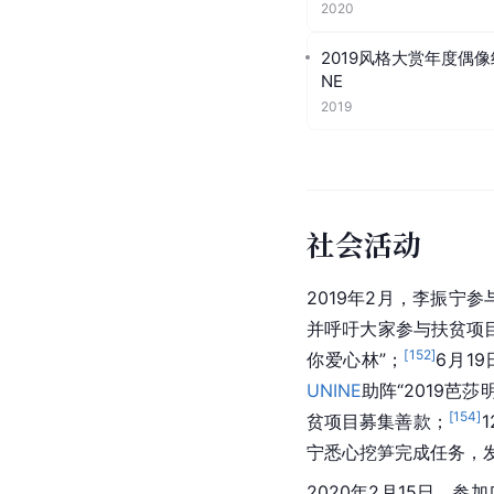
2020
2019风格大赏年度偶
NE
2019
社会活动
2019年2月，李振宁
并呼吁大家参与扶贫项
[
152
]
你爱心林”；
6月1
UNINE
助阵“2019芭莎
[
154
]
贫项目募集善款；
宁悉心挖笋完成任务，
2020年2月15日，