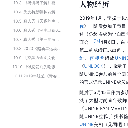
人物经历
10.3
《粤讲粤了解》嘉宾阵容
10.4
为支持新疆棉花解约的中国艺人
2019年1月，李振宁
10.5
真人秀《天赐的声音 第二季》的演职人员
你
》；随后参加了节目
10.6
真人秀《湖南卫视618超拼夜》主要演员
述《你终将成为让自己
10.7
真人秀《第三届海南岛国际电影节闭幕式暨颁奖典礼》的参演人员
[
24
]
面会；
4月6日，在
10.8
2020《超新星运动会》热血赛区参加成员
第二的成绩正式出道，
10.9
北京黑方金圆文化传媒旗下艺人
维
、
何昶希
组成
UNIN
《
UNLOCK
》，收录了
10.10
《谈恋爱前先吃饭》的主要演员
随UNINE参加的首个
10.11
2019年综艺《青春有你第一季》参赛选手
的形式记录UNINE成员
随后于5月15日作为
演了大型时尚青年歌舞
《UNINE FAN MEET
随
UNINE
空降广州长隆
UNINE
亮相《见面吧！