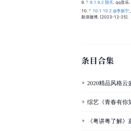
9.
9.1
9.2
阴天
.
qq音乐
10.
10.1
10.2
@李振宁_
新浪微博.
[2023-12-25].
条
目
合
集
2020精品风格
综艺《青春有你
《粤讲粤了解》