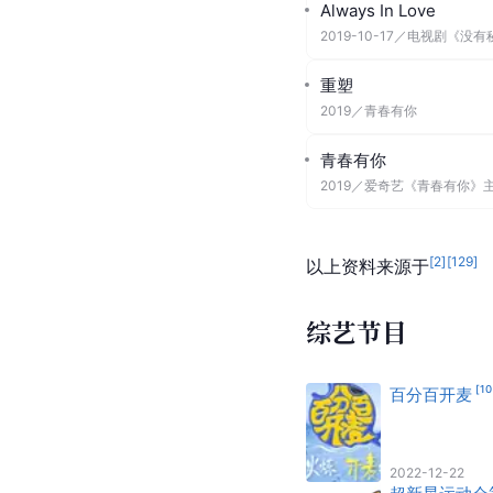
Always In Love
2019-10-17
／
电视剧《没有
重塑
2019
／
青春有你
青春有你
2019
／
爱奇艺《青春有你》
[
2
]
[
129
]
以上资料来源于
综艺节目
[
1
百分百开麦
2022-12-22