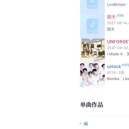
Luv&Hope
[
125
]
阴天
2021-06-14
阴天
UNFORGE
2020-09-30
I Made It
[
127
]
unlock
2019
／
3
首
Bomba
Lik
单曲作品
瞒