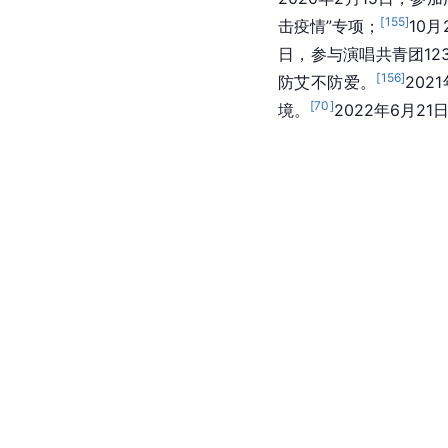
[
155
]
击疫情”专项；
10
日，参与演唱共青团12
[
156
]
防艾不防爱。
20
[
70
]
境。
2022年6月2