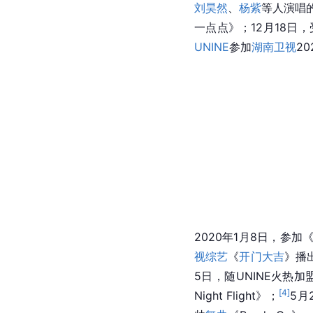
刘昊然
、
杨紫
等人演唱的
一点点》；12月18
UNINE
参加
湖南卫视
2
2020年1月8日，参
视综艺
《
开门大吉
》播
5日，随UNINE火热
[
4
]
Night Flight》；
5月