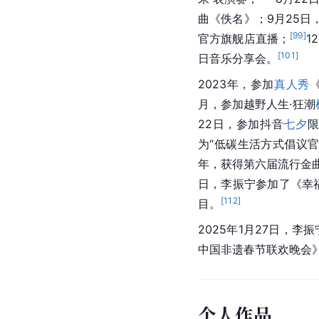
曲《佚名》；9月25日
[
99
]
官方
旗舰店
直播；
1
[
101
]
日音乐分享会。
2023年，参加
真人秀
月，参加越野人生·狂潮
22日，参加抖音
七夕
为“低碳生活方式倡议官
年，获得第六届流行金
日，李振宁参加了《幸
[
112
]
目。
2025年1月27日，
中国非遗春节联欢晚会
个人作品