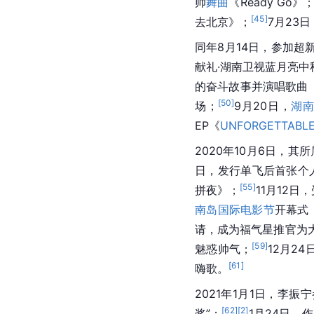
帅
舞曲
《Ready Go》
[
45
]
去北京》；
7月23
同年8月14日，参加超
献礼·湖南卫视蓝月亮中
的奋斗故事并演唱歌曲
[
50
]
场；
9月20日，
湖
EP《
UNFORGETTABL
2020年10月6日，其
日，发行单飞后首张个
[
55
]
拼夜》；
11月12日
南岛国际电影节
开幕式
请，成为福气星推官为
[
59
]
魅惑帅气；
12月24
[
61
]
嗨歌。
2021年1月1日，李振
[
62
]
[
2
]
奖”；
1月24日，