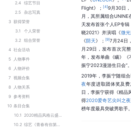
2.4
综艺节目
[
4
]
Flight》；
9月30日
2.5
杂志写真
月，其所属组合UNIN
3
获得荣誉
天发布首张个人EP专辑
3.1
个人荣誉
晓2021》并演唱《
微光
[
9
]
3.2
组合荣誉
《
阴天
》；
7月24
月29日，发布首次完
4
社会活动
年，发布单曲《瞒》《
5
人物事件
振宁2023漫游生日会”
6
人物评价
2019年，李振宁随组
7
视频合集
夜
年度进取团体奖及费
8
人物关系
日，李振宁获得《精品
9
参考资料
得
2020爱奇艺尖叫之夜
10
条目合集
榜年度最具突破男歌手
10.1
2020精品风格云盛典获奖艺人
10.2
综艺《青春有你第一季》的成团人员