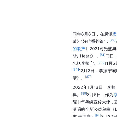
同年8月8日，在腾讯
[
79
]
晴》“好吃番外篇”；
的歌声
》2021时光盛
[
81
]
My Heart》，
同日
[
83
]
包括李振宁。
11月
[
84
]
12月2日，李振宁
[
87
]
晴》。
2022年1月16日，李
[
89
]
典。
3月5日，作为
耀中华粤绣宣传大使，
演唱的全新公益单曲《Lu
[
94
]
末 表演赛；
8月22