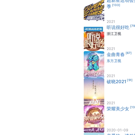
超新星运动会
[
133
]
季
2021
[
7
听说很好吃
浙江卫视
2021
[
67
]
金曲青春
东方卫视
2021
[
51
]
破晓2021
2021
[
1
荣耀美少女
2020-01-09