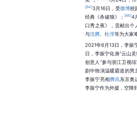
[
64
]
3月16日，受
微博
校
[
66
]
经典《
杀破狼
》；
4
口秀之夜》，贡献出个
与
沈腾
、
杜淳
等为大家
2021年6月13日，
日，李振宁化身“云山灵
创意人”参与浙江卫视综
剧中饰演温暖霸道的男
李振宁亮相
腾讯
东京奥
李振宁作为外援，空降