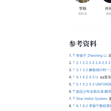
管栎
何
前队友
前
参
考
资
料
1.
李振宁 Zhenning Li
.
2.
2.1
2.2
2.3
2.4
2.5
2
3.
3.1
3.2
解散倒计时一天
4.
4.1
4.2
4.3
U
.
qq音乐
5.
5.1
5.2
5.3
UNFORG
6.
励志少年全新出发:酷
7.
Sina Visitor System
.
8.
8.1
8.2
李振宁蔡程昱