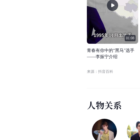
01:08
青
春
有
你
中
的
“
黑
马
”
选
手
—
—
李
振
宁
介
绍
来源：抖音百科
人
物
关
系