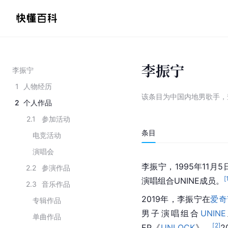
李振宁
李振宁
1
人物经历
该条目为
中国内地男歌手
，
2
个人作品
2.1
参加活动
条目
电竞活动
演唱会
李振宁，1995年11月
2.2
参演作品
[
演唱组合UNINE成员。
2.3
音乐作品
2019年，李振宁在
爱奇
专辑作品
男子演唱组合
UNINE
单曲作品
[
2
]
EP《
UNLOCK
》。
2