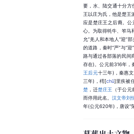
要，水、陆交通十分方
王以庄为氏，他是楚王
应是楚庄王之后裔。公
心。为取得牦牛、笮马
允”羌人和本地人“迎”
的道路，秦时“严”与“迎
路与通过各部落的民间
存在)。公元前316年
王
后元
十三年)，秦惠
三年)，
樗
[
chū
]
里疾被
楚
，迁
楚庄王
（于公元前
而停用此名。
汉文帝刘
年(公元620年)，唐设“
墓葬出土文物