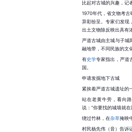
比起对古城的兴趣，记
1970年代，省文物考
异彩纷呈。专家们发现
出土文物除反映出具有
严道古城由主城与子城
融地带，不同民族的文
有
史学
专家指出，严道
国。
申请发掘地下古城
紧挨着严道古城遗址的
站在老黄牛旁，看向路
说：“你要找的城墙就在
绕过竹林，在
杂草
掩映
村民杨先伟（音）告诉