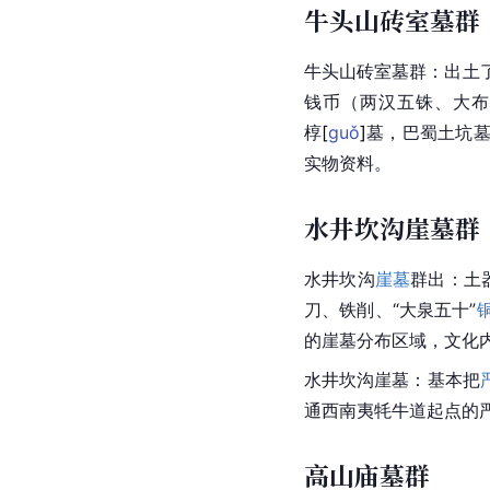
牛头山砖室墓群
牛头山
砖室墓
群：出土
钱币（
两汉
五铢、大布
椁
[
guǒ
]
墓，
巴蜀
土坑
实物资料。
水井坎沟崖墓群
水井坎沟
崖墓
群出：土
刀、铁削、“大泉五十”
的崖墓分布区域，文化
水井坎沟
崖墓
：基本把
通西南夷牦牛道起点的
高山庙墓群