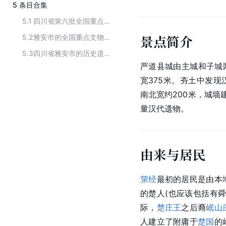
5
条目合集
5.1
四川省第六批全国重点文物保护单位古遗址类名单
景点简介
5.2
雅安市的全国重点文物保护单位
5.3
四川省雅安市的历史遗迹
严道县城由主城和子城
宽375米。夯土中发现
南北宽约200米，城墙
量汉代遗物。
由来与居民
荥经
最初的居民是由本
的楚人(也应该包括有
际，
楚庄王
之后裔
岷山
人建立了附庸于
楚国
的