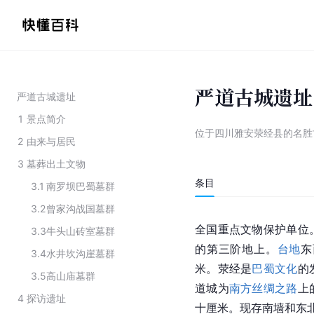
严道古城遗址
严道古城遗址
1
景点简介
位于四川雅安荥经县的名胜
2
由来与居民
3
墓葬出土文物
条目
3.1
南罗坝巴蜀墓群
3.2
曾家沟战国墓群
全国重点文物保护单位
3.3
牛头山砖室墓群
的第三阶地上。
台地
东
3.4
水井坎沟崖墓群
米。荥经是
巴蜀文化
的
3.5
高山庙墓群
道城为
南方丝绸之路
上
4
探访遗址
十厘米。现存南墙和东