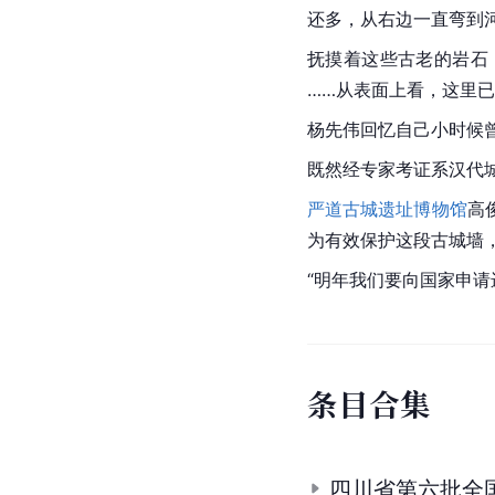
还多，从右边一直弯到
抚摸着这些古老的岩石
……从表面上看，这里
杨先伟回忆自己小时候
既然经专家考证系
汉代
严道古城遗址博物馆
高
为有效保护这段古城墙
“明年我们要向国家申
条
目
合
集
四川省第六批全