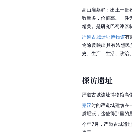
高山庙墓群：出土一批
数量多，价值高。一件
精美。是研究巴蜀漆器
严道古城遗址博物馆
有
物除反映出具有浓烈民
史、生产、生活、政治
探访遗址
严道古城遗址博物馆高
秦汉
时的严道城建筑在
质肥沃，这使得那里的
今年7月，严道古城遗