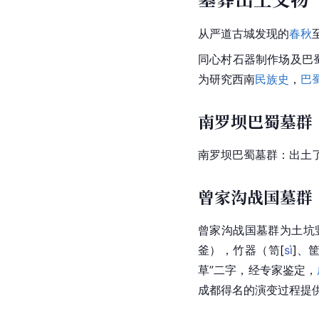
从严道古城发现的
春秋
同心村石器制作场及
巴
为研究西南
民族史
，
巴
南罗坝巴蜀墓群
南罗坝巴蜀墓群：出土
曾家沟战国墓群
曾家沟战国墓群为土坑
釜），竹器（
笥
[
sì
]
、
草”二字，经专家鉴定，
成都得名的演变过程提