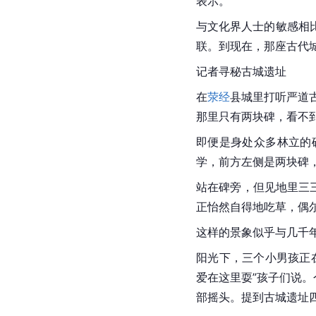
表示。
与文化界人士的敏感相
联。到现在，那座古代
记者寻秘古城遗址
在
荥经
县城里打听严道
那里只有两块碑，看不
即便是身处众多林立的
学，前方左侧是两块碑
站在碑旁，但见地里三
正怡然自得地吃草，偶
这样的景象似乎与几千
阳光下，三个小男孩正
爱在这里耍”孩子们说
部摇头。提到
古城遗址