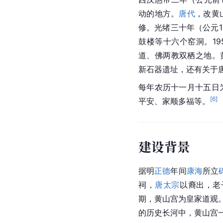
动的地方。
唐代
，改黄
修。
光绪
三十年（公元
鼓楼等十六个
窑洞
。1
道、佛两教双栖之地。
新石器遗址，还有关于
每年农历十一月十五日
[
6
]
平安、家顺多福等。
建设背景
据明
正德
年间
康海
所立
祠，
唐太宗
以裔出，老
期，黄山宫为皇家
道观
的历史长河中，黄山宫