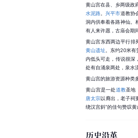
黄山宫在县、乡两级政府
水泥路
。
兴平市
道教协
洞内供奉着各路神仙。
有人来许愿，古庙会期间
黄山宫东西两边平行排
黄山遗址
。东约20米有
内低头可走，传说很深
处有自涌泉两处，泉水
黄山宫的旅游资源种类
黄山宫是一处
道教
圣地
唐太宗
以裔出，老子祠
绕汉宫斜”的佳句赞叹黄
历史沿革