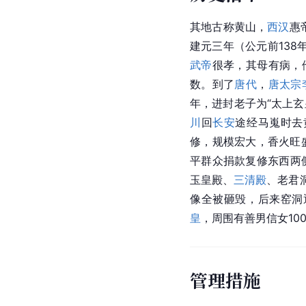
其地古称黄山，
西汉
惠
建元三年（公元前13
武帝
很孝，其母有病，
数。到了
唐代
，
唐太宗
年，进封老子为“太上玄
川
回
长安
途经马嵬时去
修，规模宏大，香火旺盛
平群众捐款复修东西两侧
玉皇殿、
三清殿
、老君
像全被砸毁，后来窑洞
皇
，周围有善男信女10
管理措施