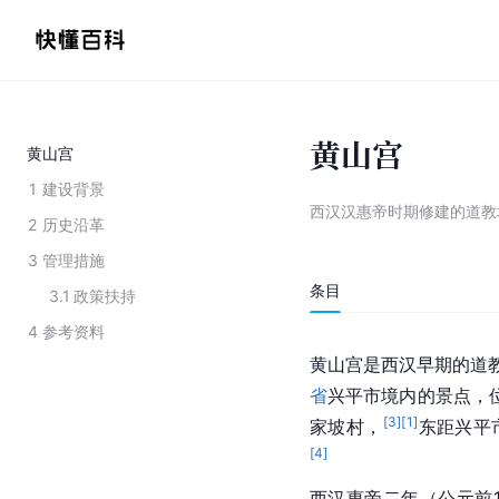
黄山宫
黄山宫
1
建设背景
西汉汉惠帝时期修建的道教
2
历史沿革
3
管理措施
条目
3.1
政策扶持
4
参考资料
黄山宫是西汉早期的道教
省
兴平市境内的景点，
[
3
]
[
1
]
家坡村，
东距兴平
[
4
]
西汉惠帝二年（公元前1