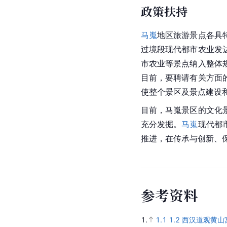
政策扶持
马嵬
地区旅游景点各具
过境段现代都市农业发
市农业等景点纳入整体
目前，要聘请有关方面
使整个景区及景点建设
目前，马嵬景区的文化
充分发掘。
马嵬
现代都
推进，在传承与创新、
参
考
资
料
1.
1.1
1.2
西汉道观黄山