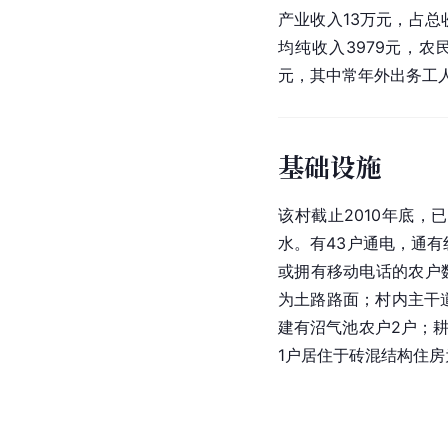
产业收入13万元，占总
均纯收入3979元，农
元，其中常年外出务工人
基础设施
该村截止2010年底，
水。有43户通电，通有线
或拥有移动电话的农户数
为土路路面；
村内主干
建有沼气池农户2户；耕
1户居住于砖混结构住房