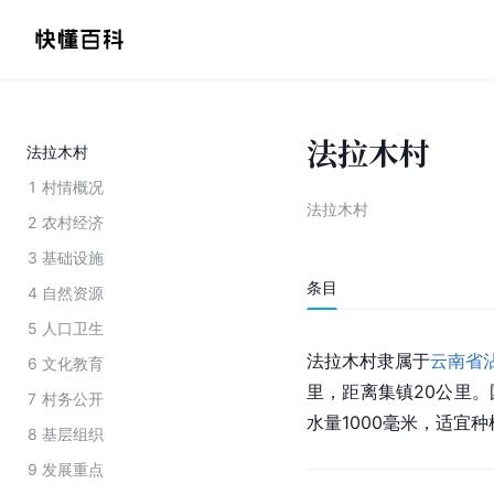
法拉木村
法拉木村
1
村情概况
法拉木村
2
农村经济
3
基础设施
条目
4
自然资源
5
人口卫生
法拉木村隶属于
云南省
6
文化教育
里，距离集镇20公里。国
7
村务公开
水量1000毫米，适宜
8
基层组织
9
发展重点