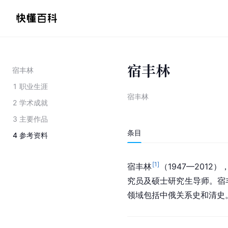
宿丰林
宿丰林
1
职业生涯
宿丰林
2
学术成就
3
主要作品
条目
4
参考资料
[
1
]
宿丰林
（1947—2012
究员及硕士研究生导师。宿
领域包括中俄关系史和清史