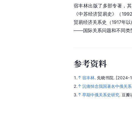
宿丰林出版了多部专著，其
《中苏经济贸易史》（19
贸易经济关系史（1917年
——国际关系问题和不同类型
参
考
资
料
1.
宿丰林
.
先晓书院.
[2024-1
2.
沉痛悼念我国著名中俄关系
3.
早期中俄关系史研究
.
豆瓣