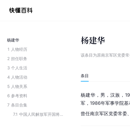
杨建华
杨建华
1
人物经历
该条目为
原南京军区党委常
2
担任职务
3
个人生活
条目
4
人物活动
5
人物关系
杨建华，男，
汉族
，1
6
参考资料
军，1986年军事学院
7
条目合集
曾任
南京军区
党委常委
7.1
中国人民解放军开国将领家属