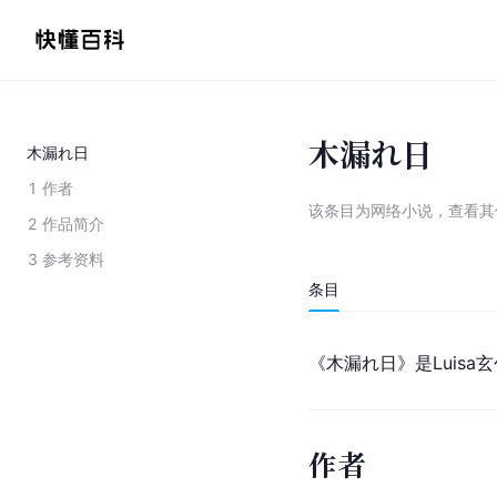
木漏れ日
木漏れ日
1
作者
该条目为
网络小说
，
查看
其
2
作品简介
3
参考资料
条目
《木漏れ日》是Luis
作者