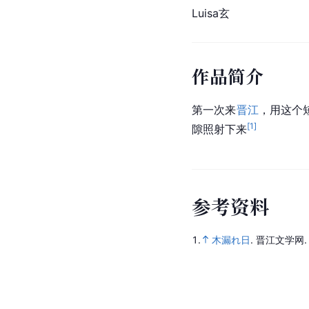
Luisa玄
作品简介
第一次来
晋江
，用这个
[
1
]
隙照射下来
参
考
资
料
1.
木漏れ日
.
晋江文学网